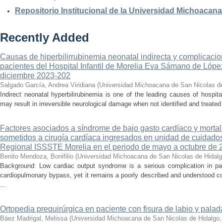
Repositorio Institucional de la Universidad Michoacan
Recently Added
Causas de hiperbilirrubinemia neonatal indirecta y complicaci
pacientes del Hospital Infantil de Morelia Eva Sámano de Lópe
diciembre 2023-202
Salgado García, Andrea Viridiana
(
Universidad Michoacana de San Nicolas d
Indirect neonatal hyperbilirubinemia is one of the leading causes of hospita
may result in irreversible neurological damage when not identified and treated 
Factores asociados a síndrome de bajo gasto cardíaco y mortal
sometidos a cirugía cardíaca ingresados en unidad de cuidados
Regional ISSSTE Morelia en el periodo de mayo a octubre de 
Benito Mendoza, Bonifilio
(
Universidad Michoacana de San Nicolas de Hidal
Background: Low cardiac output syndrome is a serious complication in pat
cardiopulmonary bypass, yet it remains a poorly described and understood con
...
Ortopedia prequirúrgica en paciente con fisura de labio y palada
Báez Madrigal, Melissa
(
Universidad Michoacana de San Nicolas de Hidalgo