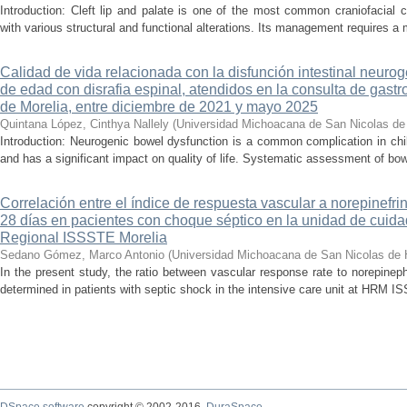
Introduction: Cleft lip and palate is one of the most common craniofacial 
with various structural and functional alterations. Its management requires a m
Calidad de vida relacionada con la disfunción intestinal neuro
de edad con disrafia espinal, atendidos en la consulta de gastro
de Morelia, entre diciembre de 2021 y mayo 2025
Quintana López, Cinthya Nallely
(
Universidad Michoacana de San Nicolas de
Introduction: Neurogenic bowel dysfunction is a common complication in chi
and has a significant impact on quality of life. Systematic assessment of bow
Correlación entre el índice de respuesta vascular a norepinefri
28 días en pacientes con choque séptico en la unidad de cuidad
Regional ISSSTE Morelia
Sedano Gómez, Marco Antonio
(
Universidad Michoacana de San Nicolas de 
In the present study, the ratio between vascular response rate to norepine
determined in patients with septic shock in the intensive care unit at HRM IS