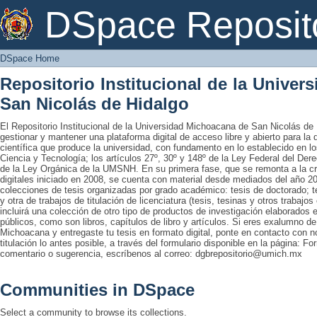
DSpace Home
DSpace Reposit
DSpace Home
Repositorio Institucional de la Unive
San Nicolás de Hidalgo
El Repositorio Institucional de la Universidad Michoacana de San Nicolás de 
gestionar y mantener una plataforma digital de acceso libre y abierto para la
científica que produce la universidad, con fundamento en lo establecido en lo
Ciencia y Tecnología; los artículos 27º, 30º y 148º de la Ley Federal del Derec
de la Ley Orgánica de la UMSNH. En su primera fase, que se remonta a la cre
digitales iniciado en 2008, se cuenta con material desde mediados del año 20
colecciones de tesis organizadas por grado académico: tesis de doctorado; te
y otra de trabajos de titulación de licenciatura (tesis, tesinas y otros trabaj
incluirá una colección de otro tipo de productos de investigación elaborados 
públicos, como son libros, capítulos de libro y artículos. Si eres exalumno d
Michoacana y entregaste tu tesis en formato digital, ponte en contacto con nos
titulación lo antes posible, a través del formulario disponible en la página: Fo
comentario o sugerencia, escríbenos al correo: dgbrepositorio@umich.mx
Communities in DSpace
Select a community to browse its collections.