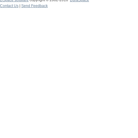
DSpace software
copyright © 2002-2016
DuraSpace
Contact Us
|
Send Feedback