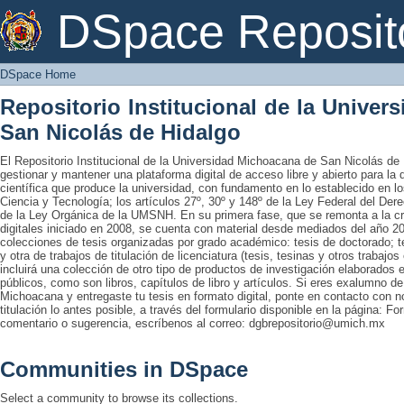
DSpace Home
DSpace Reposit
DSpace Home
Repositorio Institucional de la Unive
San Nicolás de Hidalgo
El Repositorio Institucional de la Universidad Michoacana de San Nicolás de 
gestionar y mantener una plataforma digital de acceso libre y abierto para la
científica que produce la universidad, con fundamento en lo establecido en lo
Ciencia y Tecnología; los artículos 27º, 30º y 148º de la Ley Federal del Derec
de la Ley Orgánica de la UMSNH. En su primera fase, que se remonta a la cre
digitales iniciado en 2008, se cuenta con material desde mediados del año 20
colecciones de tesis organizadas por grado académico: tesis de doctorado; te
y otra de trabajos de titulación de licenciatura (tesis, tesinas y otros trabaj
incluirá una colección de otro tipo de productos de investigación elaborados 
públicos, como son libros, capítulos de libro y artículos. Si eres exalumno d
Michoacana y entregaste tu tesis en formato digital, ponte en contacto con nos
titulación lo antes posible, a través del formulario disponible en la página: Fo
comentario o sugerencia, escríbenos al correo: dgbrepositorio@umich.mx
Communities in DSpace
Select a community to browse its collections.