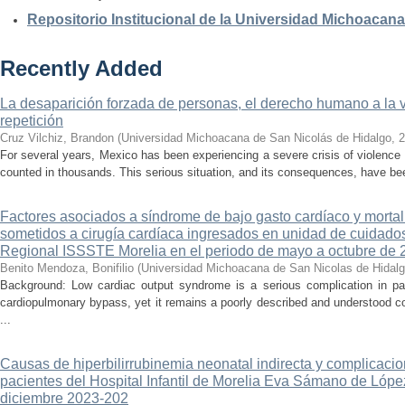
Repositorio Institucional de la Universidad Michoacan
Recently Added
La desaparición forzada de personas, el derecho humano a la ver
repetición
Cruz Vilchiz, Brandon
(
Universidad Michoacana de San Nicolás de Hidalgo
,
2
For several years, Mexico has been experiencing a severe crisis of violence 
counted in thousands. This serious situation, and its consequences, have be
Factores asociados a síndrome de bajo gasto cardíaco y mortal
sometidos a cirugía cardíaca ingresados en unidad de cuidados
Regional ISSSTE Morelia en el periodo de mayo a octubre de 
Benito Mendoza, Bonifilio
(
Universidad Michoacana de San Nicolas de Hidal
Background: Low cardiac output syndrome is a serious complication in pat
cardiopulmonary bypass, yet it remains a poorly described and understood con
...
Causas de hiperbilirrubinemia neonatal indirecta y complicaci
pacientes del Hospital Infantil de Morelia Eva Sámano de Lópe
diciembre 2023-202