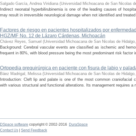
Salgado García, Andrea Viridiana
(
Universidad Michoacana de San Nicolas d
Indirect neonatal hyperbilirubinemia is one of the leading causes of hospita
may result in irreversible neurological damage when not identified and treated 
Factores de riesgo en pacientes hospitalizados por enfermedad
HGZ/MF No. 12 de Lázaro Cárdenas, Michoacán
Chávez Reyes, Samuel
(
Universidad Michoacana de San Nicolas de Hidalgo
Background: Cerebral vascular events are classified as ischemic and hemor
frequent in 80%, with blood pressure being the most predominant risk factor in 
Ortopedia prequirúrgica en paciente con fisura de labio y palada
Báez Madrigal, Melissa
(
Universidad Michoacana de San Nicolas de Hidalgo
Introduction: Cleft lip and palate is one of the most common craniofacial 
with various structural and functional alterations. Its management requires a m
DSpace software
copyright © 2002-2016
DuraSpace
Contact Us
|
Send Feedback