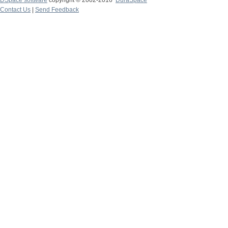
DSpace software
copyright © 2002-2016
DuraSpace
Contact Us
|
Send Feedback