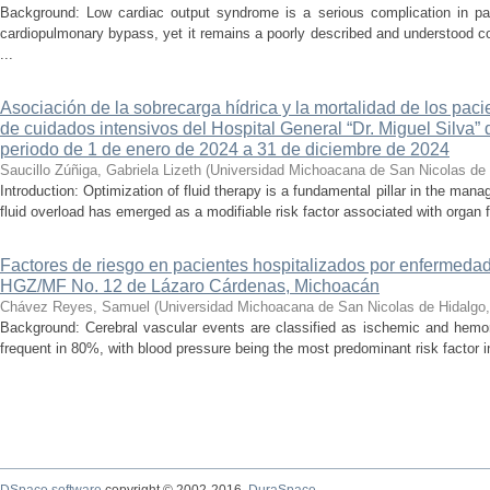
Background: Low cardiac output syndrome is a serious complication in pat
cardiopulmonary bypass, yet it remains a poorly described and understood con
...
Asociación de la sobrecarga hídrica y la mortalidad de los pac
de cuidados intensivos del Hospital General “Dr. Miguel Silva” 
periodo de 1 de enero de 2024 a 31 de diciembre de 2024
Saucillo Zúñiga, Gabriela Lizeth
(
Universidad Michoacana de San Nicolas de 
Introduction: Optimization of fluid therapy is a fundamental pillar in the manag
fluid overload has emerged as a modifiable risk factor associated with organ f
Factores de riesgo en pacientes hospitalizados por enfermedad
HGZ/MF No. 12 de Lázaro Cárdenas, Michoacán
Chávez Reyes, Samuel
(
Universidad Michoacana de San Nicolas de Hidalgo
Background: Cerebral vascular events are classified as ischemic and hemor
frequent in 80%, with blood pressure being the most predominant risk factor in 