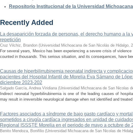
Repositorio Institucional de la Universidad Michoacan
Recently Added
La desaparición forzada de personas, el derecho humano a la ver
repetición
Cruz Vilchiz, Brandon
(
Universidad Michoacana de San Nicolás de Hidalgo
,
2
For several years, Mexico has been experiencing a severe crisis of violence 
counted in thousands. This serious situation, and its consequences, have be
Causas de hiperbilirrubinemia neonatal indirecta y complicaci
pacientes del Hospital Infantil de Morelia Eva Sámano de Lópe
diciembre 2023-202
Salgado García, Andrea Viridiana
(
Universidad Michoacana de San Nicolas d
Indirect neonatal hyperbilirubinemia is one of the leading causes of hospita
may result in irreversible neurological damage when not identified and treated 
Factores asociados a síndrome de bajo gasto cardíaco y mortal
sometidos a cirugía cardíaca ingresados en unidad de cuidados
Regional ISSSTE Morelia en el periodo de mayo a octubre de 
Benito Mendoza, Bonifilio
(
Universidad Michoacana de San Nicolas de Hidal