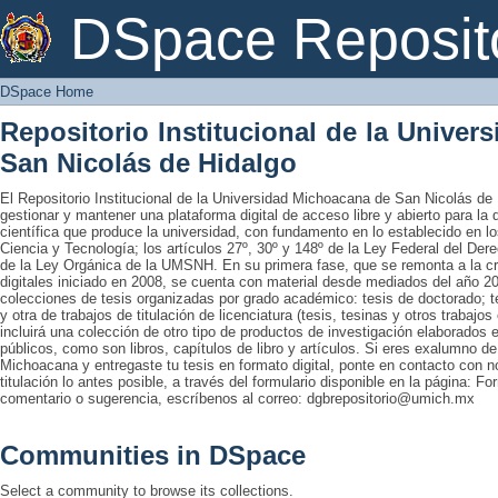
DSpace Home
DSpace Reposit
DSpace Home
Repositorio Institucional de la Unive
San Nicolás de Hidalgo
El Repositorio Institucional de la Universidad Michoacana de San Nicolás de 
gestionar y mantener una plataforma digital de acceso libre y abierto para la
científica que produce la universidad, con fundamento en lo establecido en lo
Ciencia y Tecnología; los artículos 27º, 30º y 148º de la Ley Federal del Derec
de la Ley Orgánica de la UMSNH. En su primera fase, que se remonta a la cre
digitales iniciado en 2008, se cuenta con material desde mediados del año 20
colecciones de tesis organizadas por grado académico: tesis de doctorado; te
y otra de trabajos de titulación de licenciatura (tesis, tesinas y otros trabaj
incluirá una colección de otro tipo de productos de investigación elaborados 
públicos, como son libros, capítulos de libro y artículos. Si eres exalumno d
Michoacana y entregaste tu tesis en formato digital, ponte en contacto con nos
titulación lo antes posible, a través del formulario disponible en la página: Fo
comentario o sugerencia, escríbenos al correo: dgbrepositorio@umich.mx
Communities in DSpace
Select a community to browse its collections.