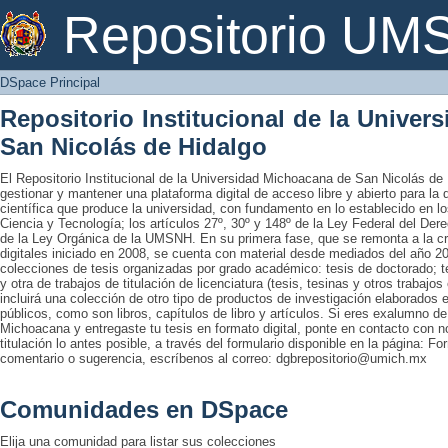
DSpace Principal
Repositorio U
DSpace Principal
Repositorio Institucional de la Unive
San Nicolás de Hidalgo
El Repositorio Institucional de la Universidad Michoacana de San Nicolás de 
gestionar y mantener una plataforma digital de acceso libre y abierto para la
científica que produce la universidad, con fundamento en lo establecido en lo
Ciencia y Tecnología; los artículos 27º, 30º y 148º de la Ley Federal del Derec
de la Ley Orgánica de la UMSNH. En su primera fase, que se remonta a la cre
digitales iniciado en 2008, se cuenta con material desde mediados del año 20
colecciones de tesis organizadas por grado académico: tesis de doctorado; te
y otra de trabajos de titulación de licenciatura (tesis, tesinas y otros trabaj
incluirá una colección de otro tipo de productos de investigación elaborados 
públicos, como son libros, capítulos de libro y artículos. Si eres exalumno d
Michoacana y entregaste tu tesis en formato digital, ponte en contacto con nos
titulación lo antes posible, a través del formulario disponible en la página: Fo
comentario o sugerencia, escríbenos al correo: dgbrepositorio@umich.mx
Comunidades en DSpace
Elija una comunidad para listar sus colecciones