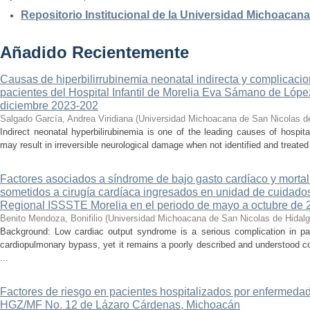
Repositorio Institucional de la Universidad Michoacan
Añadido Recientemente
Causas de hiperbilirrubinemia neonatal indirecta y complicaci
pacientes del Hospital Infantil de Morelia Eva Sámano de Lópe
diciembre 2023-202
Salgado García, Andrea Viridiana
(
Universidad Michoacana de San Nicolas d
Indirect neonatal hyperbilirubinemia is one of the leading causes of hospita
may result in irreversible neurological damage when not identified and treated 
Factores asociados a síndrome de bajo gasto cardíaco y mortal
sometidos a cirugía cardíaca ingresados en unidad de cuidados
Regional ISSSTE Morelia en el periodo de mayo a octubre de 
Benito Mendoza, Bonifilio
(
Universidad Michoacana de San Nicolas de Hidal
Background: Low cardiac output syndrome is a serious complication in pat
cardiopulmonary bypass, yet it remains a poorly described and understood con
...
Factores de riesgo en pacientes hospitalizados por enfermedad
HGZ/MF No. 12 de Lázaro Cárdenas, Michoacán