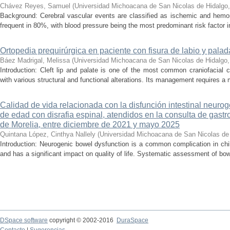
Chávez Reyes, Samuel
(
Universidad Michoacana de San Nicolas de Hidalgo
Background: Cerebral vascular events are classified as ischemic and hemor
frequent in 80%, with blood pressure being the most predominant risk factor in 
Ortopedia prequirúrgica en paciente con fisura de labio y palada
Báez Madrigal, Melissa
(
Universidad Michoacana de San Nicolas de Hidalgo
Introduction: Cleft lip and palate is one of the most common craniofacial 
with various structural and functional alterations. Its management requires a m
Calidad de vida relacionada con la disfunción intestinal neuro
de edad con disrafia espinal, atendidos en la consulta de gastro
de Morelia, entre diciembre de 2021 y mayo 2025
Quintana López, Cinthya Nallely
(
Universidad Michoacana de San Nicolas de
Introduction: Neurogenic bowel dysfunction is a common complication in chi
and has a significant impact on quality of life. Systematic assessment of bow
DSpace software
copyright © 2002-2016
DuraSpace