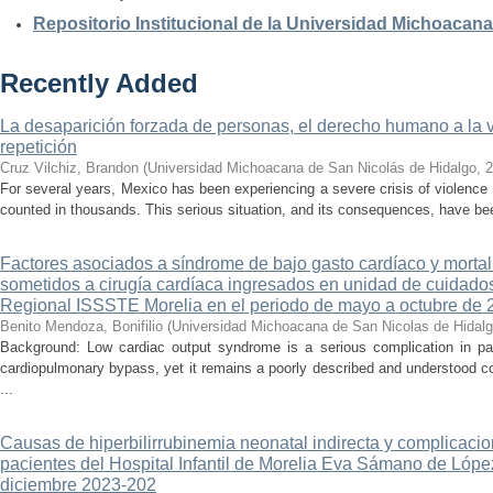
Repositorio Institucional de la Universidad Michoacan
Recently Added
La desaparición forzada de personas, el derecho humano a la ver
repetición
Cruz Vilchiz, Brandon
(
Universidad Michoacana de San Nicolás de Hidalgo
,
2
For several years, Mexico has been experiencing a severe crisis of violence 
counted in thousands. This serious situation, and its consequences, have be
Factores asociados a síndrome de bajo gasto cardíaco y mortal
sometidos a cirugía cardíaca ingresados en unidad de cuidados
Regional ISSSTE Morelia en el periodo de mayo a octubre de 
Benito Mendoza, Bonifilio
(
Universidad Michoacana de San Nicolas de Hidal
Background: Low cardiac output syndrome is a serious complication in pat
cardiopulmonary bypass, yet it remains a poorly described and understood con
...
Causas de hiperbilirrubinemia neonatal indirecta y complicaci
pacientes del Hospital Infantil de Morelia Eva Sámano de Lópe
diciembre 2023-202