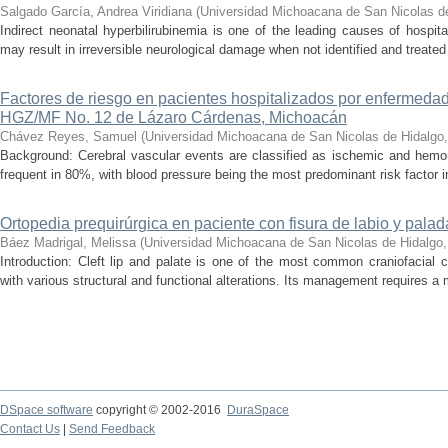
Salgado García, Andrea Viridiana
(
Universidad Michoacana de San Nicolas d
Indirect neonatal hyperbilirubinemia is one of the leading causes of hospita
may result in irreversible neurological damage when not identified and treated 
Factores de riesgo en pacientes hospitalizados por enfermedad
HGZ/MF No. 12 de Lázaro Cárdenas, Michoacán
Chávez Reyes, Samuel
(
Universidad Michoacana de San Nicolas de Hidalgo
Background: Cerebral vascular events are classified as ischemic and hemor
frequent in 80%, with blood pressure being the most predominant risk factor in 
Ortopedia prequirúrgica en paciente con fisura de labio y palada
Báez Madrigal, Melissa
(
Universidad Michoacana de San Nicolas de Hidalgo
Introduction: Cleft lip and palate is one of the most common craniofacial 
with various structural and functional alterations. Its management requires a m
DSpace software
copyright © 2002-2016
DuraSpace
Contact Us
|
Send Feedback