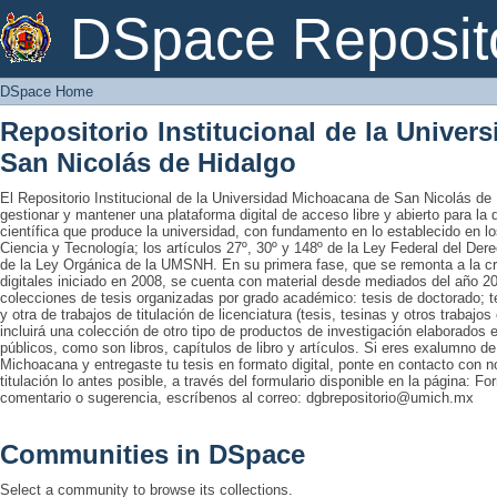
DSpace Home
DSpace Reposit
DSpace Home
Repositorio Institucional de la Unive
San Nicolás de Hidalgo
El Repositorio Institucional de la Universidad Michoacana de San Nicolás de 
gestionar y mantener una plataforma digital de acceso libre y abierto para la
científica que produce la universidad, con fundamento en lo establecido en lo
Ciencia y Tecnología; los artículos 27º, 30º y 148º de la Ley Federal del Derec
de la Ley Orgánica de la UMSNH. En su primera fase, que se remonta a la cre
digitales iniciado en 2008, se cuenta con material desde mediados del año 20
colecciones de tesis organizadas por grado académico: tesis de doctorado; te
y otra de trabajos de titulación de licenciatura (tesis, tesinas y otros trabaj
incluirá una colección de otro tipo de productos de investigación elaborados 
públicos, como son libros, capítulos de libro y artículos. Si eres exalumno d
Michoacana y entregaste tu tesis en formato digital, ponte en contacto con nos
titulación lo antes posible, a través del formulario disponible en la página: Fo
comentario o sugerencia, escríbenos al correo: dgbrepositorio@umich.mx
Communities in DSpace
Select a community to browse its collections.