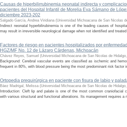
Causas de hiperbilirrubinemia neonatal indirecta y complicaci
pacientes del Hospital Infantil de Morelia Eva Sámano de Lópe
diciembre 2023-202
Salgado García, Andrea Viridiana
(
Universidad Michoacana de San Nicolas d
Indirect neonatal hyperbilirubinemia is one of the leading causes of hospita
may result in irreversible neurological damage when not identified and treated 
Factores de riesgo en pacientes hospitalizados por enfermedad
HGZ/MF No. 12 de Lázaro Cárdenas, Michoacán
Chávez Reyes, Samuel
(
Universidad Michoacana de San Nicolas de Hidalgo
Background: Cerebral vascular events are classified as ischemic and hemor
frequent in 80%, with blood pressure being the most predominant risk factor in 
Ortopedia prequirúrgica en paciente con fisura de labio y palada
Báez Madrigal, Melissa
(
Universidad Michoacana de San Nicolas de Hidalgo
Introduction: Cleft lip and palate is one of the most common craniofacial 
with various structural and functional alterations. Its management requires a m