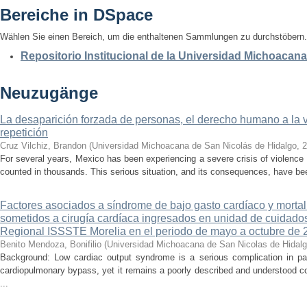
Bereiche in DSpace
Wählen Sie einen Bereich, um die enthaltenen Sammlungen zu durchstöbern.
Repositorio Institucional de la Universidad Michoacan
Neuzugänge
La desaparición forzada de personas, el derecho humano a la ver
repetición
Cruz Vilchiz, Brandon
(
Universidad Michoacana de San Nicolás de Hidalgo
,
2
For several years, Mexico has been experiencing a severe crisis of violence 
counted in thousands. This serious situation, and its consequences, have be
Factores asociados a síndrome de bajo gasto cardíaco y mortal
sometidos a cirugía cardíaca ingresados en unidad de cuidados
Regional ISSSTE Morelia en el periodo de mayo a octubre de 
Benito Mendoza, Bonifilio
(
Universidad Michoacana de San Nicolas de Hidal
Background: Low cardiac output syndrome is a serious complication in pat
cardiopulmonary bypass, yet it remains a poorly described and understood con
...