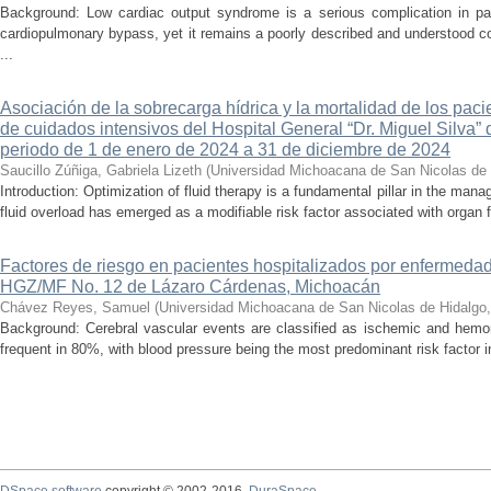
Background: Low cardiac output syndrome is a serious complication in pat
cardiopulmonary bypass, yet it remains a poorly described and understood con
...
Asociación de la sobrecarga hídrica y la mortalidad de los pac
de cuidados intensivos del Hospital General “Dr. Miguel Silva” 
periodo de 1 de enero de 2024 a 31 de diciembre de 2024
Saucillo Zúñiga, Gabriela Lizeth
(
Universidad Michoacana de San Nicolas de 
Introduction: Optimization of fluid therapy is a fundamental pillar in the manag
fluid overload has emerged as a modifiable risk factor associated with organ f
Factores de riesgo en pacientes hospitalizados por enfermedad
HGZ/MF No. 12 de Lázaro Cárdenas, Michoacán
Chávez Reyes, Samuel
(
Universidad Michoacana de San Nicolas de Hidalgo
Background: Cerebral vascular events are classified as ischemic and hemor
frequent in 80%, with blood pressure being the most predominant risk factor in 