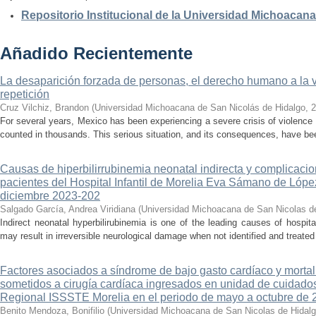
Repositorio Institucional de la Universidad Michoacan
Añadido Recientemente
La desaparición forzada de personas, el derecho humano a la ver
repetición
Cruz Vilchiz, Brandon
(
Universidad Michoacana de San Nicolás de Hidalgo
,
2
For several years, Mexico has been experiencing a severe crisis of violence 
counted in thousands. This serious situation, and its consequences, have be
Causas de hiperbilirrubinemia neonatal indirecta y complicaci
pacientes del Hospital Infantil de Morelia Eva Sámano de Lópe
diciembre 2023-202
Salgado García, Andrea Viridiana
(
Universidad Michoacana de San Nicolas d
Indirect neonatal hyperbilirubinemia is one of the leading causes of hospita
may result in irreversible neurological damage when not identified and treated 
Factores asociados a síndrome de bajo gasto cardíaco y mortal
sometidos a cirugía cardíaca ingresados en unidad de cuidados
Regional ISSSTE Morelia en el periodo de mayo a octubre de 
Benito Mendoza, Bonifilio
(
Universidad Michoacana de San Nicolas de Hidal