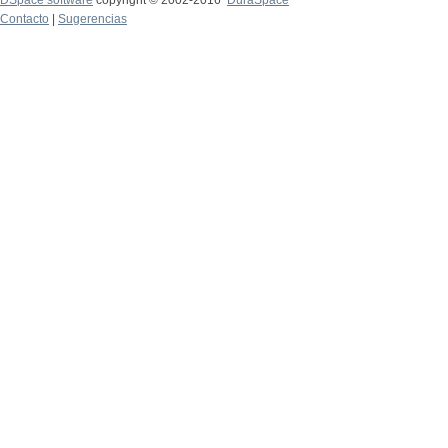
DSpace software
copyright © 2002-2016
DuraSpace
Contacto
|
Sugerencias