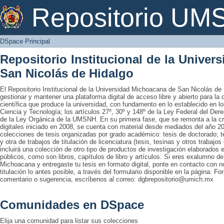
DSpace Principal
Repositorio U
DSpace Principal
Repositorio Institucional de la Unive
San Nicolás de Hidalgo
El Repositorio Institucional de la Universidad Michoacana de San Nicolás de 
gestionar y mantener una plataforma digital de acceso libre y abierto para la
científica que produce la universidad, con fundamento en lo establecido en lo
Ciencia y Tecnología; los artículos 27º, 30º y 148º de la Ley Federal del Derec
de la Ley Orgánica de la UMSNH. En su primera fase, que se remonta a la cre
digitales iniciado en 2008, se cuenta con material desde mediados del año 20
colecciones de tesis organizadas por grado académico: tesis de doctorado; te
y otra de trabajos de titulación de licenciatura (tesis, tesinas y otros trabaj
incluirá una colección de otro tipo de productos de investigación elaborados 
públicos, como son libros, capítulos de libro y artículos. Si eres exalumno d
Michoacana y entregaste tu tesis en formato digital, ponte en contacto con nos
titulación lo antes posible, a través del formulario disponible en la página: Fo
comentario o sugerencia, escríbenos al correo: dgbrepositorio@umich.mx
Comunidades en DSpace
Elija una comunidad para listar sus colecciones