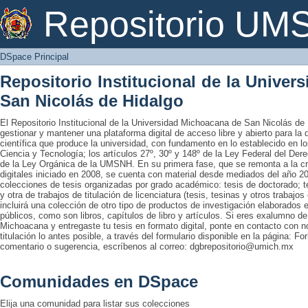
DSpace Principal
Repositorio U
DSpace Principal
Repositorio Institucional de la Unive
San Nicolás de Hidalgo
El Repositorio Institucional de la Universidad Michoacana de San Nicolás de 
gestionar y mantener una plataforma digital de acceso libre y abierto para la
científica que produce la universidad, con fundamento en lo establecido en lo
Ciencia y Tecnología; los artículos 27º, 30º y 148º de la Ley Federal del Derec
de la Ley Orgánica de la UMSNH. En su primera fase, que se remonta a la cre
digitales iniciado en 2008, se cuenta con material desde mediados del año 20
colecciones de tesis organizadas por grado académico: tesis de doctorado; te
y otra de trabajos de titulación de licenciatura (tesis, tesinas y otros trabaj
incluirá una colección de otro tipo de productos de investigación elaborados 
públicos, como son libros, capítulos de libro y artículos. Si eres exalumno d
Michoacana y entregaste tu tesis en formato digital, ponte en contacto con nos
titulación lo antes posible, a través del formulario disponible en la página: Fo
comentario o sugerencia, escríbenos al correo: dgbrepositorio@umich.mx
Comunidades en DSpace
Elija una comunidad para listar sus colecciones