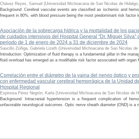
Chávez Reyes, Samuel
(
Universidad Michoacana de San Nicolas de Hidalgo
Background: Cerebral vascular events are classified as ischemic and hemor
frequent in 80%, with blood pressure being the most predominant risk factor in 
Asociación de la sobrecarga hídrica y la mortalidad de los pac
de cuidados intensivos del Hospital General “Dr. Miguel Silva” 
periodo de 1 de enero de 2024 a 31 de diciembre de 2024
Saucillo Zúñiga, Gabriela Lizeth
(
Universidad Michoacana de San Nicolas de 
Introduction: Optimization of fluid therapy is a fundamental pillar in the manag
fluid overload has emerged as a modifiable risk factor associated with organ f
Correlación entre el diámetro de la vaina del nervio óptico y pr
con enfermedad vascular cerebral hemorrágica de la Unidad de
Hospital Regional
Espinosa Pérez Negrón, Karla
(
Universidad Michoacana de San Nicolas de H
Background: Intracranial hypertension is a frequent complication of hemo
unfavorable neurological outcomes. Optic nerve sheath diameter (OND) is a no