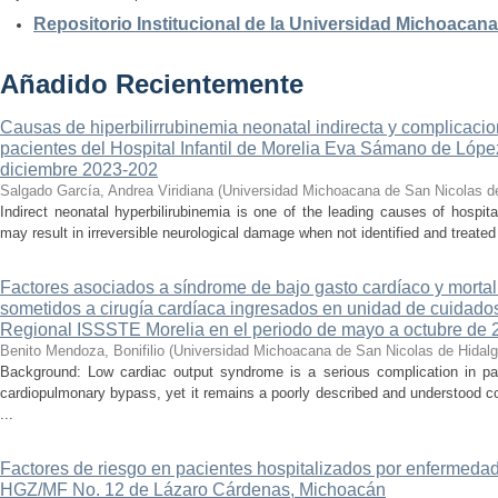
Repositorio Institucional de la Universidad Michoacan
Añadido Recientemente
Causas de hiperbilirrubinemia neonatal indirecta y complicaci
pacientes del Hospital Infantil de Morelia Eva Sámano de Lópe
diciembre 2023-202
Salgado García, Andrea Viridiana
(
Universidad Michoacana de San Nicolas d
Indirect neonatal hyperbilirubinemia is one of the leading causes of hospita
may result in irreversible neurological damage when not identified and treated 
Factores asociados a síndrome de bajo gasto cardíaco y mortal
sometidos a cirugía cardíaca ingresados en unidad de cuidados
Regional ISSSTE Morelia en el periodo de mayo a octubre de 
Benito Mendoza, Bonifilio
(
Universidad Michoacana de San Nicolas de Hidal
Background: Low cardiac output syndrome is a serious complication in pat
cardiopulmonary bypass, yet it remains a poorly described and understood con
...
Factores de riesgo en pacientes hospitalizados por enfermedad
HGZ/MF No. 12 de Lázaro Cárdenas, Michoacán