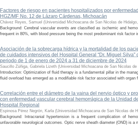
Factores de riesgo en pacientes hospitalizados por enfermedad
HGZ/MF No. 12 de Lázaro Cárdenas, Michoacán
Chávez Reyes, Samuel
(
Universidad Michoacana de San Nicolas de Hidalgo
Background: Cerebral vascular events are classified as ischemic and hemor
frequent in 80%, with blood pressure being the most predominant risk factor in 
Asociación de la sobrecarga hídrica y la mortalidad de los pac
de cuidados intensivos del Hospital General “Dr. Miguel Silva” 
periodo de 1 de enero de 2024 a 31 de diciembre de 2024
Saucillo Zúñiga, Gabriela Lizeth
(
Universidad Michoacana de San Nicolas de 
Introduction: Optimization of fluid therapy is a fundamental pillar in the manag
fluid overload has emerged as a modifiable risk factor associated with organ f
Correlación entre el diámetro de la vaina del nervio óptico y pr
con enfermedad vascular cerebral hemorrágica de la Unidad de
Hospital Regional
Espinosa Pérez Negrón, Karla
(
Universidad Michoacana de San Nicolas de H
Background: Intracranial hypertension is a frequent complication of hemo
unfavorable neurological outcomes. Optic nerve sheath diameter (OND) is a no