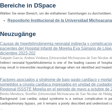
Bereiche in DSpace
Wählen Sie einen Bereich, um die enthaltenen Sammlungen zu durchstöbern.
Repositorio Institucional de la Universidad Michoacan
Neuzugänge
Causas de hiperbilirrubinemia neonatal indirecta y complicaci
pacientes del Hospital Infantil de Morelia Eva Sámano de Lópe
diciembre 2023-202
Salgado García, Andrea Viridiana
(
Universidad Michoacana de San Nicolas d
Indirect neonatal hyperbilirubinemia is one of the leading causes of hospita
may result in irreversible neurological damage when not identified and treated 
Factores asociados a síndrome de bajo gasto cardíaco y mortal
sometidos a cirugía cardíaca ingresados en unidad de cuidados
Regional ISSSTE Morelia en el periodo de mayo a octubre de 
Benito Mendoza, Bonifilio
(
Universidad Michoacana de San Nicolas de Hidal
Background: Low cardiac output syndrome is a serious complication in pat
cardiopulmonary bypass, yet it remains a poorly described and understood con
...