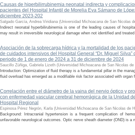
Causas de hiperbilirrubinemia neonatal indirecta y complicaci
pacientes del Hospital Infantil de Morelia Eva Sámano de Lópe
diciembre 2023-202
Salgado García, Andrea Viridiana
(
Universidad Michoacana de San Nicolas d
Indirect neonatal hyperbilirubinemia is one of the leading causes of hospita
may result in irreversible neurological damage when not identified and treated 
Asociación de la sobrecarga hídrica y la mortalidad de los pac
de cuidados intensivos del Hospital General “Dr. Miguel Silva” 
periodo de 1 de enero de 2024 a 31 de diciembre de 2024
Saucillo Zúñiga, Gabriela Lizeth
(
Universidad Michoacana de San Nicolas de 
Introduction: Optimization of fluid therapy is a fundamental pillar in the manag
fluid overload has emerged as a modifiable risk factor associated with organ f
Correlación entre el diámetro de la vaina del nervio óptico y pr
con enfermedad vascular cerebral hemorrágica de la Unidad de
Hospital Regional
Espinosa Pérez Negrón, Karla
(
Universidad Michoacana de San Nicolas de H
Background: Intracranial hypertension is a frequent complication of hemo
unfavorable neurological outcomes. Optic nerve sheath diameter (OND) is a no