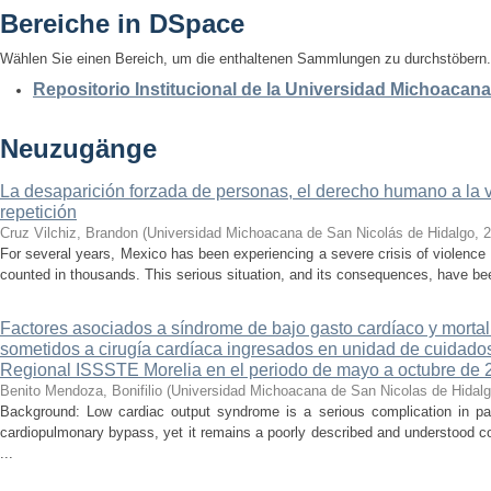
Bereiche in DSpace
Wählen Sie einen Bereich, um die enthaltenen Sammlungen zu durchstöbern.
Repositorio Institucional de la Universidad Michoacan
Neuzugänge
La desaparición forzada de personas, el derecho humano a la ver
repetición
Cruz Vilchiz, Brandon
(
Universidad Michoacana de San Nicolás de Hidalgo
,
2
For several years, Mexico has been experiencing a severe crisis of violence 
counted in thousands. This serious situation, and its consequences, have be
Factores asociados a síndrome de bajo gasto cardíaco y mortal
sometidos a cirugía cardíaca ingresados en unidad de cuidados
Regional ISSSTE Morelia en el periodo de mayo a octubre de 
Benito Mendoza, Bonifilio
(
Universidad Michoacana de San Nicolas de Hidal
Background: Low cardiac output syndrome is a serious complication in pat
cardiopulmonary bypass, yet it remains a poorly described and understood con
...