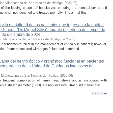
dad Michoacana de San Nicolas de Hidalgo
,
2026-06
)
e of the leading causes of hospitalization during the neonatal period and
ge when not identified and treated promptly. The aim of this ...
 y la mortalidad de los pacientes que ingresan a la unidad
 General “Dr. Miguel Silva” durante el período de tiempo de
1 de diciembre de 2024
ad Michoacana de San Nicolas de Hidalgo
,
2026-05
)
s a fundamental pillar in the management of critically ill patients; however,
isk factor associated with organ failure and increased ...
 vaina del nervio óptico y pronóstico funcional en pacientes
hemorrágica de la Unidad de Cuidados Intensivos del
d Michoacana de San Nicolas de Hidalgo
,
2026-06
)
 a frequent complication of hemorrhagic stroke and is associated with
erve sheath diameter (OND) is a non-invasive ultrasound marker that ...
View more