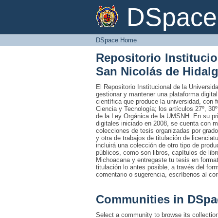
DSpace Home
DSpace 
DSpace Home
Repositorio Instituci
San Nicolás de Hidal
El Repositorio Institucional de la Univers
gestionar y mantener una plataforma digital
científica que produce la universidad, con 
Ciencia y Tecnología; los artículos 27º, 30º
de la Ley Orgánica de la UMSNH. En su prim
digitales iniciado en 2008, se cuenta con 
colecciones de tesis organizadas por grado
y otra de trabajos de titulación de licencia
incluirá una colección de otro tipo de prod
públicos, como son libros, capítulos de lib
Michoacana y entregaste tu tesis en formato
titulación lo antes posible, a través del fo
comentario o sugerencia, escríbenos al co
Communities in DSpa
Select a community to browse its collectio