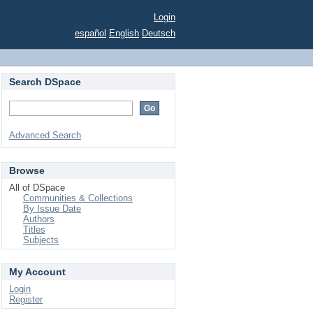
Login
español
English
Deutsch
Search DSpace
Advanced Search
Browse
All of DSpace
Communities & Collections
By Issue Date
Authors
Titles
Subjects
My Account
Login
Register