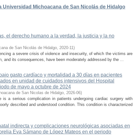
 la Universidad Michoacana de San Nicolás de Hidalgo
, el derecho humano a la verdad, la justicia y la no
cana de San Nicolás de Hidalgo
,
2020-11
)
cing a severe crisis of violence and insecurity, of which the victims are
on, and its consequences, have been moderately addressed by the ...
ajo gasto cardíaco y mortalidad a 30 días en pacientes
sados en unidad de cuidados intensivos del Hospital
iodo de mayo a octubre de 2024
hoacana de San Nicolas de Hidalgo
,
2026-06
)
is a serious complication in patients undergoing cardiac surgery with
oorly described and understood condition. This condition is characterized
atal indirecta y complicaciones neurológicas asociadas en
 Morelia Eva Sámano de López Mateos en el periodo