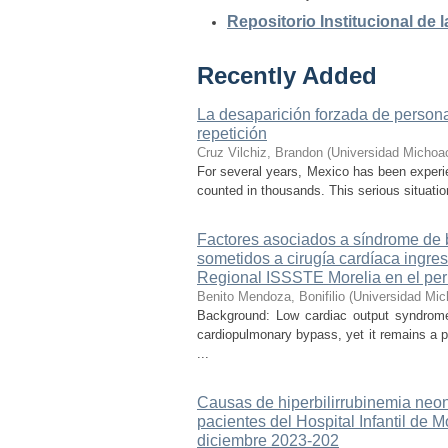
Repositorio Institucional de
Recently Added
La desaparición forzada de personas
repetición
Cruz Vilchiz, Brandon
(
Universidad Michoa
For several years, Mexico has been experien
counted in thousands. This serious situati
Factores asociados a síndrome de b
sometidos a cirugía cardíaca ingre
Regional ISSSTE Morelia en el per
Benito Mendoza, Bonifilio
(
Universidad Mic
Background: Low cardiac output syndrome 
cardiopulmonary bypass, yet it remains a p
...
Causas de hiperbilirrubinemia neon
pacientes del Hospital Infantil de
diciembre 2023-202