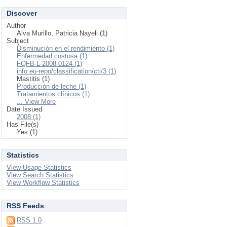
Discover
Author
Alva Murillo, Patricia Nayeli (1)
Subject
Disminución en el rendimiento (1)
Enfermedad costosa (1)
FQFB-L-2008-0124 (1)
info:eu-repo/classification/cti/3 (1)
Mastitis (1)
Producción de leche (1)
Tratamientos clínicos (1)
... View More
Date Issued
2008 (1)
Has File(s)
Yes (1)
Statistics
View Usage Statistics
View Search Statistics
View Workflow Statistics
RSS Feeds
RSS 1.0