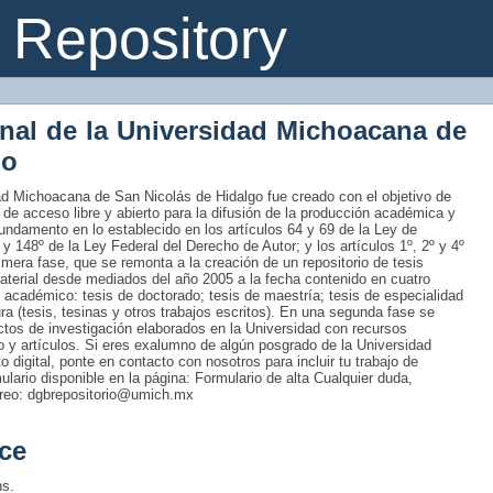
Repository
onal de la Universidad Michoacana de
go
idad Michoacana de San Nicolás de Hidalgo fue creado con el objetivo de
 de acceso libre y abierto para la difusión de la producción académica y
fundamento en lo establecido en los artículos 64 y 69 de la Ley de
 y 148º de la Ley Federal del Derecho de Autor; y los artículos 1º, 2º y 4º
era fase, que se remonta a la creación de un repositorio de tesis
material desde mediados del año 2005 a la fecha contenido en cuatro
 académico: tesis de doctorado; tesis de maestría; tesis de especialidad
tura (tesis, tesinas y otros trabajos escritos). En una segunda fase se
uctos de investigación elaborados en la Universidad con recursos
ro y artículos. Si eres exalumno de algún posgrado de la Universidad
 digital, ponte en contacto con nosotros para incluir tu trabajo de
rmulario disponible en la página: Formulario de alta Cualquier duda,
rreo: dgbrepositorio@umich.mx
ce
ns.