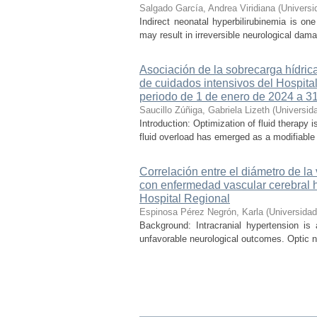
Salgado García, Andrea Viridiana
(
Universi
Indirect neonatal hyperbilirubinemia is on
may result in irreversible neurological dama
Asociación de la sobrecarga hídrica
de cuidados intensivos del Hospital
periodo de 1 de enero de 2024 a 3
Saucillo Zúñiga, Gabriela Lizeth
(
Universid
Introduction: Optimization of fluid therapy i
fluid overload has emerged as a modifiable r
Correlación entre el diámetro de la
con enfermedad vascular cerebral 
Hospital Regional
Espinosa Pérez Negrón, Karla
(
Universida
Background: Intracranial hypertension is
unfavorable neurological outcomes. Optic n