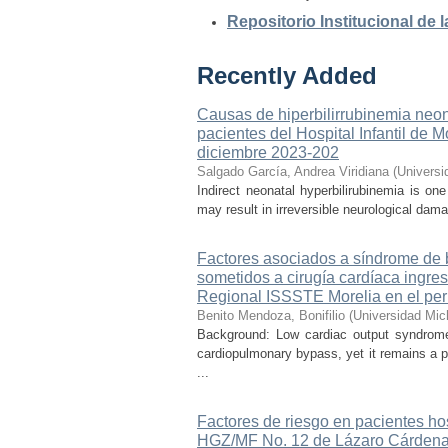
Repositorio Institucional de
Recently Added
Causas de hiperbilirrubinemia neon
pacientes del Hospital Infantil de
diciembre 2023-202
Salgado García, Andrea Viridiana
(
Universi
Indirect neonatal hyperbilirubinemia is on
may result in irreversible neurological dama
Factores asociados a síndrome de b
sometidos a cirugía cardíaca ingre
Regional ISSSTE Morelia en el per
Benito Mendoza, Bonifilio
(
Universidad Mic
Background: Low cardiac output syndrome 
cardiopulmonary bypass, yet it remains a p
...
Factores de riesgo en pacientes ho
HGZ/MF No. 12 de Lázaro Cárdena