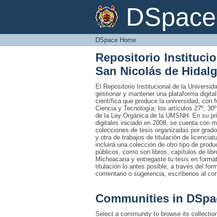
DSpace Home
DSpace 
DSpace Home
Repositorio Instituci
San Nicolás de Hidal
El Repositorio Institucional de la Univers
gestionar y mantener una plataforma digital
científica que produce la universidad, con 
Ciencia y Tecnología; los artículos 27º, 30º
de la Ley Orgánica de la UMSNH. En su prim
digitales iniciado en 2008, se cuenta con 
colecciones de tesis organizadas por grado
y otra de trabajos de titulación de licencia
incluirá una colección de otro tipo de prod
públicos, como son libros, capítulos de lib
Michoacana y entregaste tu tesis en formato
titulación lo antes posible, a través del fo
comentario o sugerencia, escríbenos al co
Communities in DSpa
Select a community to browse its collectio