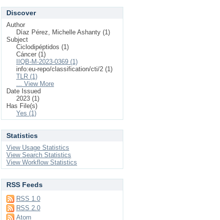
Discover
Author
Díaz Pérez, Michelle Ashanty (1)
Subject
Ciclodipéptidos (1)
Cáncer (1)
IIQB-M-2023-0369 (1)
info:eu-repo/classification/cti/2 (1)
TLR (1)
... View More
Date Issued
2023 (1)
Has File(s)
Yes (1)
Statistics
View Usage Statistics
View Search Statistics
View Workflow Statistics
RSS Feeds
RSS 1.0
RSS 2.0
Atom