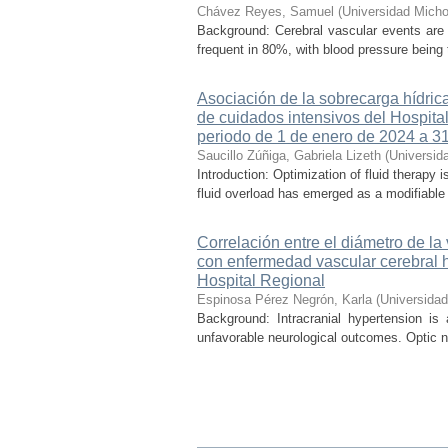
Chávez Reyes, Samuel
(
Universidad Micho
Background: Cerebral vascular events are
frequent in 80%, with blood pressure being t
Asociación de la sobrecarga hídrica
de cuidados intensivos del Hospital
periodo de 1 de enero de 2024 a 3
Saucillo Zúñiga, Gabriela Lizeth
(
Universid
Introduction: Optimization of fluid therapy i
fluid overload has emerged as a modifiable r
Correlación entre el diámetro de la
con enfermedad vascular cerebral 
Hospital Regional
Espinosa Pérez Negrón, Karla
(
Universida
Background: Intracranial hypertension is
unfavorable neurological outcomes. Optic n