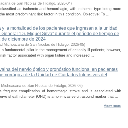
acana de San Nicolas de Hidalgo
,
2026-04
)
 classified as ischemic and hemorrhagic, with ischemic type being more
he most predominant risk factor in this condition. Objective: To ...
 y la mortalidad de los pacientes que ingresan a la unidad
 General “Dr. Miguel Silva” durante el período de tiempo de
1 de diciembre de 2024
ad Michoacana de San Nicolas de Hidalgo
,
2026-05
)
s a fundamental pillar in the management of critically ill patients; however,
isk factor associated with organ failure and increased ...
 vaina del nervio óptico y pronóstico funcional en pacientes
hemorrágica de la Unidad de Cuidados Intensivos del
d Michoacana de San Nicolas de Hidalgo
,
2026-06
)
 a frequent complication of hemorrhagic stroke and is associated with
erve sheath diameter (OND) is a non-invasive ultrasound marker that ...
View more