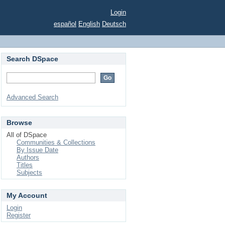
Login
español
English
Deutsch
Search DSpace
Advanced Search
Browse
All of DSpace
Communities & Collections
By Issue Date
Authors
Titles
Subjects
My Account
Login
Register