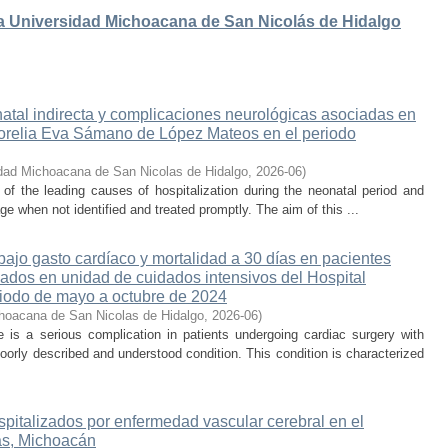
 la Universidad Michoacana de San Nicolás de Hidalgo
atal indirecta y complicaciones neurológicas asociadas en
 Morelia Eva Sámano de López Mateos en el periodo
dad Michoacana de San Nicolas de Hidalgo
,
2026-06
)
e of the leading causes of hospitalization during the neonatal period and
ge when not identified and treated promptly. The aim of this ...
ajo gasto cardíaco y mortalidad a 30 días en pacientes
sados en unidad de cuidados intensivos del Hospital
iodo de mayo a octubre de 2024
hoacana de San Nicolas de Hidalgo
,
2026-06
)
is a serious complication in patients undergoing cardiac surgery with
oorly described and understood condition. This condition is characterized
spitalizados por enfermedad vascular cerebral en el
s, Michoacán