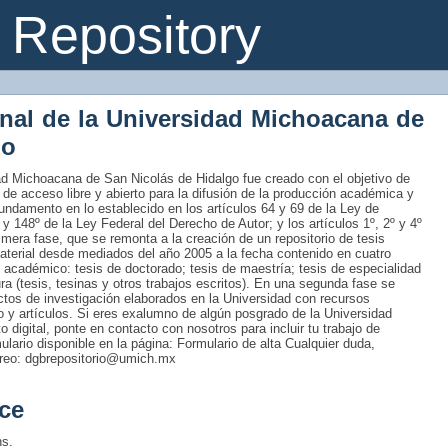
Repository
onal de la Universidad Michoacana de
go
idad Michoacana de San Nicolás de Hidalgo fue creado con el objetivo de
 de acceso libre y abierto para la difusión de la producción académica y
fundamento en lo establecido en los artículos 64 y 69 de la Ley de
 y 148º de la Ley Federal del Derecho de Autor; y los artículos 1º, 2º y 4º
era fase, que se remonta a la creación de un repositorio de tesis
material desde mediados del año 2005 a la fecha contenido en cuatro
 académico: tesis de doctorado; tesis de maestría; tesis de especialidad
tura (tesis, tesinas y otros trabajos escritos). En una segunda fase se
uctos de investigación elaborados en la Universidad con recursos
ro y artículos. Si eres exalumno de algún posgrado de la Universidad
 digital, ponte en contacto con nosotros para incluir tu trabajo de
rmulario disponible en la página: Formulario de alta Cualquier duda,
rreo: dgbrepositorio@umich.mx
ce
ns.