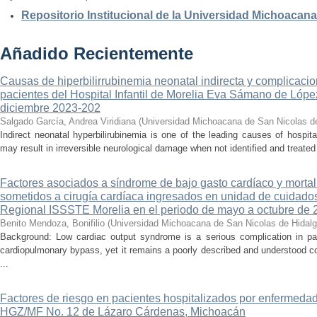
Repositorio Institucional de la Universidad Michoacan
Añadido Recientemente
Causas de hiperbilirrubinemia neonatal indirecta y complicaci
pacientes del Hospital Infantil de Morelia Eva Sámano de Lópe
diciembre 2023-202
Salgado García, Andrea Viridiana
(
Universidad Michoacana de San Nicolas d
Indirect neonatal hyperbilirubinemia is one of the leading causes of hospita
may result in irreversible neurological damage when not identified and treated 
Factores asociados a síndrome de bajo gasto cardíaco y mortal
sometidos a cirugía cardíaca ingresados en unidad de cuidados
Regional ISSSTE Morelia en el periodo de mayo a octubre de 
Benito Mendoza, Bonifilio
(
Universidad Michoacana de San Nicolas de Hidal
Background: Low cardiac output syndrome is a serious complication in pat
cardiopulmonary bypass, yet it remains a poorly described and understood con
...
Factores de riesgo en pacientes hospitalizados por enfermedad
HGZ/MF No. 12 de Lázaro Cárdenas, Michoacán