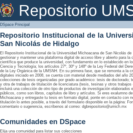
DSpace Principal
Repositorio U
DSpace Principal
Repositorio Institucional de la Unive
San Nicolás de Hidalgo
El Repositorio Institucional de la Universidad Michoacana de San Nicolás de 
gestionar y mantener una plataforma digital de acceso libre y abierto para la
científica que produce la universidad, con fundamento en lo establecido en lo
Ciencia y Tecnología; los artículos 27º, 30º y 148º de la Ley Federal del Derec
de la Ley Orgánica de la UMSNH. En su primera fase, que se remonta a la cre
digitales iniciado en 2008, se cuenta con material desde mediados del año 20
colecciones de tesis organizadas por grado académico: tesis de doctorado; te
y otra de trabajos de titulación de licenciatura (tesis, tesinas y otros trabaj
incluirá una colección de otro tipo de productos de investigación elaborados 
públicos, como son libros, capítulos de libro y artículos. Si eres exalumno d
Michoacana y entregaste tu tesis en formato digital, ponte en contacto con nos
titulación lo antes posible, a través del formulario disponible en la página: Fo
comentario o sugerencia, escríbenos al correo: dgbrepositorio@umich.mx
Comunidades en DSpace
Elija una comunidad para listar sus colecciones