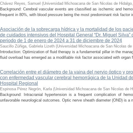
Chávez Reyes, Samuel
(
Universidad Michoacana de San Nicolas de Hidalgo
Background: Cerebral vascular events are classified as ischemic and hemor
frequent in 80%, with blood pressure being the most predominant risk factor in 
Asociación de la sobrecarga hídrica y la mortalidad de los pac
de cuidados intensivos del Hospital General “Dr. Miguel Silva” 
periodo de 1 de enero de 2024 a 31 de diciembre de 2024
Saucillo Zúñiga, Gabriela Lizeth
(
Universidad Michoacana de San Nicolas de 
Introduction: Optimization of fluid therapy is a fundamental pillar in the manag
fluid overload has emerged as a modifiable risk factor associated with organ f
Correlación entre el diámetro de la vaina del nervio óptico y pr
con enfermedad vascular cerebral hemorrágica de la Unidad de
Hospital Regional
Espinosa Pérez Negrón, Karla
(
Universidad Michoacana de San Nicolas de H
Background: Intracranial hypertension is a frequent complication of hemo
unfavorable neurological outcomes. Optic nerve sheath diameter (OND) is a no