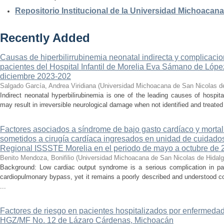
Repositorio Institucional de la Universidad Michoacan
Recently Added
Causas de hiperbilirrubinemia neonatal indirecta y complicaci
pacientes del Hospital Infantil de Morelia Eva Sámano de Lópe
diciembre 2023-202
Salgado García, Andrea Viridiana
(
Universidad Michoacana de San Nicolas d
Indirect neonatal hyperbilirubinemia is one of the leading causes of hospita
may result in irreversible neurological damage when not identified and treated 
Factores asociados a síndrome de bajo gasto cardíaco y mortal
sometidos a cirugía cardíaca ingresados en unidad de cuidados
Regional ISSSTE Morelia en el periodo de mayo a octubre de 
Benito Mendoza, Bonifilio
(
Universidad Michoacana de San Nicolas de Hidal
Background: Low cardiac output syndrome is a serious complication in pat
cardiopulmonary bypass, yet it remains a poorly described and understood con
...
Factores de riesgo en pacientes hospitalizados por enfermedad
HGZ/MF No. 12 de Lázaro Cárdenas, Michoacán