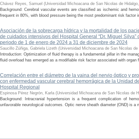
Chávez Reyes, Samuel
(
Universidad Michoacana de San Nicolas de Hidalgo
Background: Cerebral vascular events are classified as ischemic and hemor
frequent in 80%, with blood pressure being the most predominant risk factor in 
Asociación de la sobrecarga hídrica y la mortalidad de los pac
de cuidados intensivos del Hospital General “Dr. Miguel Silva” 
periodo de 1 de enero de 2024 a 31 de diciembre de 2024
Saucillo Zúñiga, Gabriela Lizeth
(
Universidad Michoacana de San Nicolas de 
Introduction: Optimization of fluid therapy is a fundamental pillar in the manag
fluid overload has emerged as a modifiable risk factor associated with organ f
Correlación entre el diámetro de la vaina del nervio óptico y pr
con enfermedad vascular cerebral hemorrágica de la Unidad de
Hospital Regional
Espinosa Pérez Negrón, Karla
(
Universidad Michoacana de San Nicolas de H
Background: Intracranial hypertension is a frequent complication of hemo
unfavorable neurological outcomes. Optic nerve sheath diameter (OND) is a no