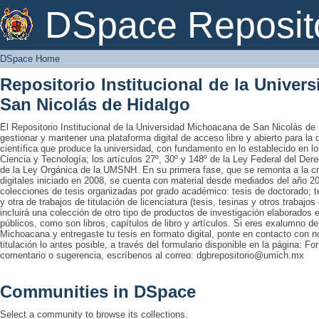
DSpace Home
DSpace Reposit
DSpace Home
Repositorio Institucional de la Unive
San Nicolás de Hidalgo
El Repositorio Institucional de la Universidad Michoacana de San Nicolás de 
gestionar y mantener una plataforma digital de acceso libre y abierto para la
científica que produce la universidad, con fundamento en lo establecido en lo
Ciencia y Tecnología; los artículos 27º, 30º y 148º de la Ley Federal del Derec
de la Ley Orgánica de la UMSNH. En su primera fase, que se remonta a la cre
digitales iniciado en 2008, se cuenta con material desde mediados del año 20
colecciones de tesis organizadas por grado académico: tesis de doctorado; te
y otra de trabajos de titulación de licenciatura (tesis, tesinas y otros trabaj
incluirá una colección de otro tipo de productos de investigación elaborados 
públicos, como son libros, capítulos de libro y artículos. Si eres exalumno d
Michoacana y entregaste tu tesis en formato digital, ponte en contacto con nos
titulación lo antes posible, a través del formulario disponible en la página: Fo
comentario o sugerencia, escríbenos al correo: dgbrepositorio@umich.mx
Communities in DSpace
Select a community to browse its collections.