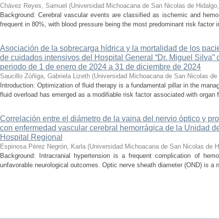
Chávez Reyes, Samuel
(
Universidad Michoacana de San Nicolas de Hidalgo
Background: Cerebral vascular events are classified as ischemic and hemor
frequent in 80%, with blood pressure being the most predominant risk factor in 
Asociación de la sobrecarga hídrica y la mortalidad de los pac
de cuidados intensivos del Hospital General “Dr. Miguel Silva” 
periodo de 1 de enero de 2024 a 31 de diciembre de 2024
Saucillo Zúñiga, Gabriela Lizeth
(
Universidad Michoacana de San Nicolas de 
Introduction: Optimization of fluid therapy is a fundamental pillar in the manag
fluid overload has emerged as a modifiable risk factor associated with organ f
Correlación entre el diámetro de la vaina del nervio óptico y pr
con enfermedad vascular cerebral hemorrágica de la Unidad de
Hospital Regional
Espinosa Pérez Negrón, Karla
(
Universidad Michoacana de San Nicolas de H
Background: Intracranial hypertension is a frequent complication of hemo
unfavorable neurological outcomes. Optic nerve sheath diameter (OND) is a no