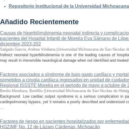
Repositorio Institucional de la Universidad Michoacan
Añadido Recientemente
Causas de hiperbilirrubinemia neonatal indirecta y complicaci
pacientes del Hospital Infantil de Morelia Eva Sámano de Lópe
diciembre 2023-202
Salgado García, Andrea Viridiana
(
Universidad Michoacana de San Nicolas d
Indirect neonatal hyperbilirubinemia is one of the leading causes of hospita
may result in irreversible neurological damage when not identified and treated 
Factores asociados a síndrome de bajo gasto cardíaco y mortal
sometidos a cirugía cardíaca ingresados en unidad de cuidados
Regional ISSSTE Morelia en el periodo de mayo a octubre de 
Benito Mendoza, Bonifilio
(
Universidad Michoacana de San Nicolas de Hidal
Background: Low cardiac output syndrome is a serious complication in pat
cardiopulmonary bypass, yet it remains a poorly described and understood con
...
Factores de riesgo en pacientes hospitalizados por enfermedad
HGZ/MF No. 12 de Lázaro Cárdenas, Michoacán