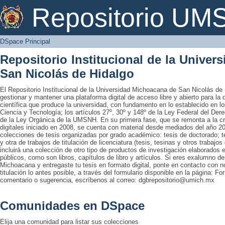
DSpace Principal
Repositorio U
DSpace Principal
Repositorio Institucional de la Unive
San Nicolás de Hidalgo
El Repositorio Institucional de la Universidad Michoacana de San Nicolás de 
gestionar y mantener una plataforma digital de acceso libre y abierto para la
científica que produce la universidad, con fundamento en lo establecido en lo
Ciencia y Tecnología; los artículos 27º, 30º y 148º de la Ley Federal del Derec
de la Ley Orgánica de la UMSNH. En su primera fase, que se remonta a la cre
digitales iniciado en 2008, se cuenta con material desde mediados del año 20
colecciones de tesis organizadas por grado académico: tesis de doctorado; te
y otra de trabajos de titulación de licenciatura (tesis, tesinas y otros trabaj
incluirá una colección de otro tipo de productos de investigación elaborados 
públicos, como son libros, capítulos de libro y artículos. Si eres exalumno d
Michoacana y entregaste tu tesis en formato digital, ponte en contacto con nos
titulación lo antes posible, a través del formulario disponible en la página: Fo
comentario o sugerencia, escríbenos al correo: dgbrepositorio@umich.mx
Comunidades en DSpace
Elija una comunidad para listar sus colecciones