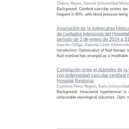
Chávez Reyes, Samuel
(
Universidad Micho
Background: Cerebral vascular events are
frequent in 80%, with blood pressure being t
Asociación de la sobrecarga hídrica
de cuidados intensivos del Hospital
periodo de 1 de enero de 2024 a 3
Saucillo Zúñiga, Gabriela Lizeth
(
Universid
Introduction: Optimization of fluid therapy i
fluid overload has emerged as a modifiable r
Correlación entre el diámetro de la
con enfermedad vascular cerebral 
Hospital Regional
Espinosa Pérez Negrón, Karla
(
Universida
Background: Intracranial hypertension is
unfavorable neurological outcomes. Optic n