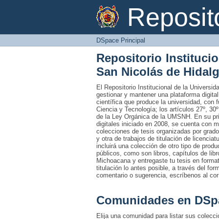
DSpace Principal
Reposi
DSpace Principal
Repositorio Instituci
San Nicolás de Hidal
El Repositorio Institucional de la Univers
gestionar y mantener una plataforma digital
científica que produce la universidad, con 
Ciencia y Tecnología; los artículos 27º, 30º
de la Ley Orgánica de la UMSNH. En su prim
digitales iniciado en 2008, se cuenta con 
colecciones de tesis organizadas por grado
y otra de trabajos de titulación de licencia
incluirá una colección de otro tipo de prod
públicos, como son libros, capítulos de lib
Michoacana y entregaste tu tesis en formato
titulación lo antes posible, a través del fo
comentario o sugerencia, escríbenos al co
Comunidades en DSp
Elija una comunidad para listar sus colecc