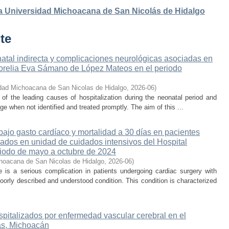
 la Universidad Michoacana de San Nicolás de Hidalgo
te
atal indirecta y complicaciones neurológicas asociadas en
 Morelia Eva Sámano de López Mateos en el periodo
dad Michoacana de San Nicolas de Hidalgo
,
2026-06
)
e of the leading causes of hospitalization during the neonatal period and
ge when not identified and treated promptly. The aim of this ...
ajo gasto cardíaco y mortalidad a 30 días en pacientes
sados en unidad de cuidados intensivos del Hospital
iodo de mayo a octubre de 2024
hoacana de San Nicolas de Hidalgo
,
2026-06
)
is a serious complication in patients undergoing cardiac surgery with
oorly described and understood condition. This condition is characterized
spitalizados por enfermedad vascular cerebral en el
s, Michoacán