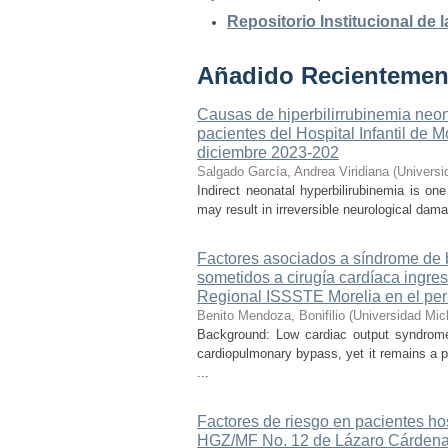
Repositorio Institucional de
Añadido Recientemen
Causas de hiperbilirrubinemia neon
pacientes del Hospital Infantil de
diciembre 2023-202
Salgado García, Andrea Viridiana
(
Universi
Indirect neonatal hyperbilirubinemia is on
may result in irreversible neurological dama
Factores asociados a síndrome de b
sometidos a cirugía cardíaca ingre
Regional ISSSTE Morelia en el per
Benito Mendoza, Bonifilio
(
Universidad Mic
Background: Low cardiac output syndrome 
cardiopulmonary bypass, yet it remains a p
...
Factores de riesgo en pacientes ho
HGZ/MF No. 12 de Lázaro Cárdena