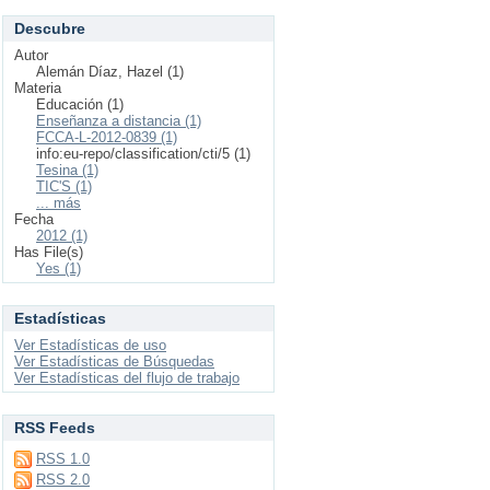
Descubre
Autor
Alemán Díaz, Hazel (1)
Materia
Educación (1)
Enseñanza a distancia (1)
FCCA-L-2012-0839 (1)
info:eu-repo/classification/cti/5 (1)
Tesina (1)
TIC'S (1)
... más
Fecha
2012 (1)
Has File(s)
Yes (1)
Estadísticas
Ver Estadísticas de uso
Ver Estadísticas de Búsquedas
Ver Estadísticas del flujo de trabajo
RSS Feeds
RSS 1.0
RSS 2.0