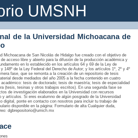
torio UMSNH
onal de la Universidad Michoacana de
go
idad Michoacana de San Nicolás de Hidalgo fue creado con el objetivo de
 de acceso libre y abierto para la difusión de la producción académica y
fundamento en lo establecido en los artículos 64 y 69 de la Ley de
 y 148º de la Ley Federal del Derecho de Autor; y los artículos 1º, 2º y 4º
era fase, que se remonta a la creación de un repositorio de tesis
material desde mediados del año 2005 a la fecha contenido en cuatro
 académico: tesis de doctorado; tesis de maestría; tesis de especialidad
tura (tesis, tesinas y otros trabajos escritos). En una segunda fase se
uctos de investigación elaborados en la Universidad con recursos
ro y artículos. Si eres exalumno de algún posgrado de la Universidad
 digital, ponte en contacto con nosotros para incluir tu trabajo de
rmulario disponible en la página: Formulario de alta Cualquier duda,
rreo: dgbrepositorio@umich.mx
ace
iones