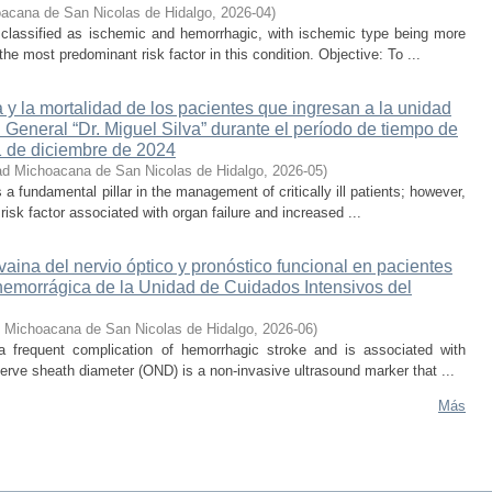
acana de San Nicolas de Hidalgo
,
2026-04
)
 classified as ischemic and hemorrhagic, with ischemic type being more
he most predominant risk factor in this condition. Objective: To ...
 y la mortalidad de los pacientes que ingresan a la unidad
 General “Dr. Miguel Silva” durante el período de tiempo de
1 de diciembre de 2024
ad Michoacana de San Nicolas de Hidalgo
,
2026-05
)
s a fundamental pillar in the management of critically ill patients; however,
isk factor associated with organ failure and increased ...
 vaina del nervio óptico y pronóstico funcional en pacientes
hemorrágica de la Unidad de Cuidados Intensivos del
d Michoacana de San Nicolas de Hidalgo
,
2026-06
)
 a frequent complication of hemorrhagic stroke and is associated with
erve sheath diameter (OND) is a non-invasive ultrasound marker that ...
Más