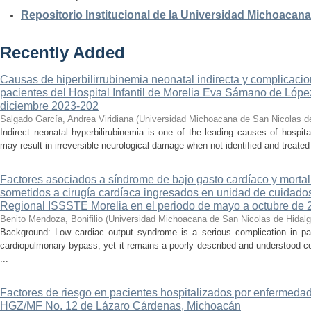
Repositorio Institucional de la Universidad Michoacan
Recently Added
Causas de hiperbilirrubinemia neonatal indirecta y complicaci
pacientes del Hospital Infantil de Morelia Eva Sámano de Lópe
diciembre 2023-202
Salgado García, Andrea Viridiana
(
Universidad Michoacana de San Nicolas d
Indirect neonatal hyperbilirubinemia is one of the leading causes of hospita
may result in irreversible neurological damage when not identified and treated 
Factores asociados a síndrome de bajo gasto cardíaco y mortal
sometidos a cirugía cardíaca ingresados en unidad de cuidados
Regional ISSSTE Morelia en el periodo de mayo a octubre de 
Benito Mendoza, Bonifilio
(
Universidad Michoacana de San Nicolas de Hidal
Background: Low cardiac output syndrome is a serious complication in pat
cardiopulmonary bypass, yet it remains a poorly described and understood con
...
Factores de riesgo en pacientes hospitalizados por enfermedad
HGZ/MF No. 12 de Lázaro Cárdenas, Michoacán