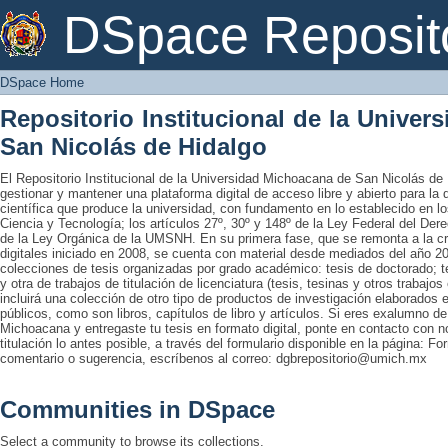
DSpace Home
DSpace Reposit
DSpace Home
Repositorio Institucional de la Unive
San Nicolás de Hidalgo
El Repositorio Institucional de la Universidad Michoacana de San Nicolás de 
gestionar y mantener una plataforma digital de acceso libre y abierto para la
científica que produce la universidad, con fundamento en lo establecido en lo
Ciencia y Tecnología; los artículos 27º, 30º y 148º de la Ley Federal del Derec
de la Ley Orgánica de la UMSNH. En su primera fase, que se remonta a la cre
digitales iniciado en 2008, se cuenta con material desde mediados del año 20
colecciones de tesis organizadas por grado académico: tesis de doctorado; te
y otra de trabajos de titulación de licenciatura (tesis, tesinas y otros trabaj
incluirá una colección de otro tipo de productos de investigación elaborados 
públicos, como son libros, capítulos de libro y artículos. Si eres exalumno d
Michoacana y entregaste tu tesis en formato digital, ponte en contacto con nos
titulación lo antes posible, a través del formulario disponible en la página: Fo
comentario o sugerencia, escríbenos al correo: dgbrepositorio@umich.mx
Communities in DSpace
Select a community to browse its collections.