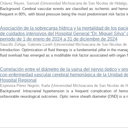
Chávez Reyes, Samuel
(
Universidad Michoacana de San Nicolas de Hidalgo
Background: Cerebral vascular events are classified as ischemic and hemor
frequent in 80%, with blood pressure being the most predominant risk factor in 
Asociación de la sobrecarga hídrica y la mortalidad de los pac
de cuidados intensivos del Hospital General “Dr. Miguel Silva” 
periodo de 1 de enero de 2024 a 31 de diciembre de 2024
Saucillo Zúñiga, Gabriela Lizeth
(
Universidad Michoacana de San Nicolas de 
Introduction: Optimization of fluid therapy is a fundamental pillar in the manag
fluid overload has emerged as a modifiable risk factor associated with organ f
Correlación entre el diámetro de la vaina del nervio óptico y pr
con enfermedad vascular cerebral hemorrágica de la Unidad de
Hospital Regional
Espinosa Pérez Negrón, Karla
(
Universidad Michoacana de San Nicolas de H
Background: Intracranial hypertension is a frequent complication of hemo
unfavorable neurological outcomes. Optic nerve sheath diameter (OND) is a no