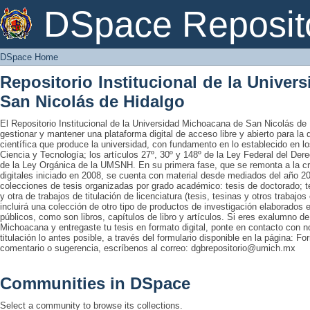
DSpace Home
DSpace Reposit
DSpace Home
Repositorio Institucional de la Unive
San Nicolás de Hidalgo
El Repositorio Institucional de la Universidad Michoacana de San Nicolás de 
gestionar y mantener una plataforma digital de acceso libre y abierto para la
científica que produce la universidad, con fundamento en lo establecido en lo
Ciencia y Tecnología; los artículos 27º, 30º y 148º de la Ley Federal del Derec
de la Ley Orgánica de la UMSNH. En su primera fase, que se remonta a la cre
digitales iniciado en 2008, se cuenta con material desde mediados del año 20
colecciones de tesis organizadas por grado académico: tesis de doctorado; te
y otra de trabajos de titulación de licenciatura (tesis, tesinas y otros trabaj
incluirá una colección de otro tipo de productos de investigación elaborados 
públicos, como son libros, capítulos de libro y artículos. Si eres exalumno d
Michoacana y entregaste tu tesis en formato digital, ponte en contacto con nos
titulación lo antes posible, a través del formulario disponible en la página: Fo
comentario o sugerencia, escríbenos al correo: dgbrepositorio@umich.mx
Communities in DSpace
Select a community to browse its collections.