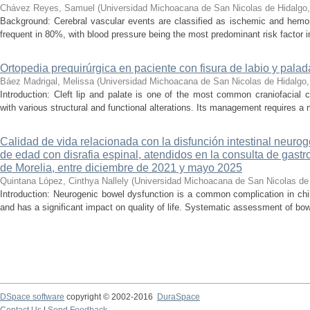
Chávez Reyes, Samuel
(
Universidad Michoacana de San Nicolas de Hidalgo
Background: Cerebral vascular events are classified as ischemic and hemor
frequent in 80%, with blood pressure being the most predominant risk factor in 
Ortopedia prequirúrgica en paciente con fisura de labio y palada
Báez Madrigal, Melissa
(
Universidad Michoacana de San Nicolas de Hidalgo
Introduction: Cleft lip and palate is one of the most common craniofacial 
with various structural and functional alterations. Its management requires a m
Calidad de vida relacionada con la disfunción intestinal neuro
de edad con disrafia espinal, atendidos en la consulta de gastro
de Morelia, entre diciembre de 2021 y mayo 2025
Quintana López, Cinthya Nallely
(
Universidad Michoacana de San Nicolas de
Introduction: Neurogenic bowel dysfunction is a common complication in chi
and has a significant impact on quality of life. Systematic assessment of bow
DSpace software
copyright © 2002-2016
DuraSpace