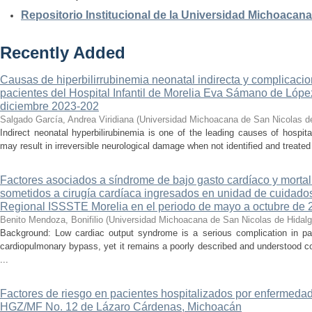
Repositorio Institucional de la Universidad Michoacan
Recently Added
Causas de hiperbilirrubinemia neonatal indirecta y complicaci
pacientes del Hospital Infantil de Morelia Eva Sámano de Lópe
diciembre 2023-202
Salgado García, Andrea Viridiana
(
Universidad Michoacana de San Nicolas d
Indirect neonatal hyperbilirubinemia is one of the leading causes of hospita
may result in irreversible neurological damage when not identified and treated 
Factores asociados a síndrome de bajo gasto cardíaco y mortal
sometidos a cirugía cardíaca ingresados en unidad de cuidados
Regional ISSSTE Morelia en el periodo de mayo a octubre de 
Benito Mendoza, Bonifilio
(
Universidad Michoacana de San Nicolas de Hidal
Background: Low cardiac output syndrome is a serious complication in pat
cardiopulmonary bypass, yet it remains a poorly described and understood con
...
Factores de riesgo en pacientes hospitalizados por enfermedad
HGZ/MF No. 12 de Lázaro Cárdenas, Michoacán