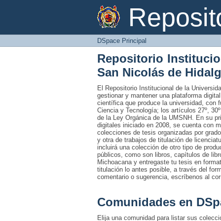
DSpace Principal
Reposi
DSpace Principal
Repositorio Instituci
San Nicolás de Hidal
El Repositorio Institucional de la Univers
gestionar y mantener una plataforma digital
científica que produce la universidad, con 
Ciencia y Tecnología; los artículos 27º, 30º
de la Ley Orgánica de la UMSNH. En su prim
digitales iniciado en 2008, se cuenta con 
colecciones de tesis organizadas por grado
y otra de trabajos de titulación de licencia
incluirá una colección de otro tipo de prod
públicos, como son libros, capítulos de lib
Michoacana y entregaste tu tesis en formato
titulación lo antes posible, a través del fo
comentario o sugerencia, escríbenos al co
Comunidades en DSp
Elija una comunidad para listar sus colecc