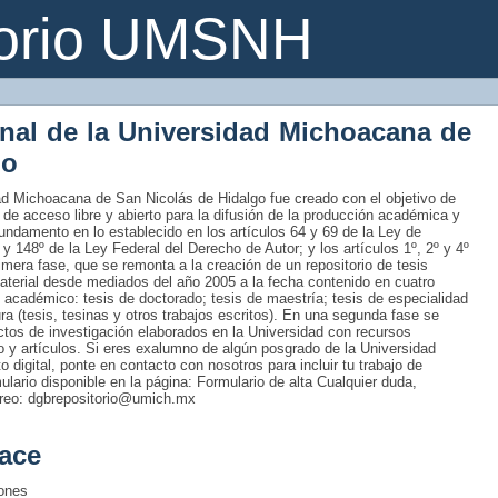
torio UMSNH
onal de la Universidad Michoacana de
go
idad Michoacana de San Nicolás de Hidalgo fue creado con el objetivo de
 de acceso libre y abierto para la difusión de la producción académica y
fundamento en lo establecido en los artículos 64 y 69 de la Ley de
 y 148º de la Ley Federal del Derecho de Autor; y los artículos 1º, 2º y 4º
era fase, que se remonta a la creación de un repositorio de tesis
material desde mediados del año 2005 a la fecha contenido en cuatro
 académico: tesis de doctorado; tesis de maestría; tesis de especialidad
tura (tesis, tesinas y otros trabajos escritos). En una segunda fase se
uctos de investigación elaborados en la Universidad con recursos
ro y artículos. Si eres exalumno de algún posgrado de la Universidad
 digital, ponte en contacto con nosotros para incluir tu trabajo de
rmulario disponible en la página: Formulario de alta Cualquier duda,
rreo: dgbrepositorio@umich.mx
ace
iones