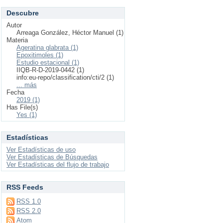
Descubre
Autor
Arreaga González, Héctor Manuel (1)
Materia
Ageratina glabrata (1)
Epoxitimoles (1)
Estudio estacional (1)
IIQB-R-D-2019-0442 (1)
info:eu-repo/classification/cti/2 (1)
... más
Fecha
2019 (1)
Has File(s)
Yes (1)
Estadísticas
Ver Estadísticas de uso
Ver Estadísticas de Búsquedas
Ver Estadísticas del flujo de trabajo
RSS Feeds
RSS 1.0
RSS 2.0
Atom