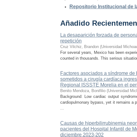
Repositorio Institucional de
Añadido Recientemen
La desaparición forzada de personas
repetición
Cruz Vilchiz, Brandon
(
Universidad Michoa
For several years, Mexico has been experien
counted in thousands. This serious situati
Factores asociados a síndrome de b
sometidos a cirugía cardíaca ingre
Regional ISSSTE Morelia en el per
Benito Mendoza, Bonifilio
(
Universidad Mic
Background: Low cardiac output syndrome 
cardiopulmonary bypass, yet it remains a p
...
Causas de hiperbilirrubinemia neon
pacientes del Hospital Infantil de
diciembre 2023-202