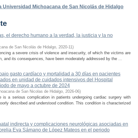
 la Universidad Michoacana de San Nicolás de Hidalgo
te
, el derecho humano a la verdad, la justicia y la no
cana de San Nicolás de Hidalgo
,
2020-11
)
cing a severe crisis of violence and insecurity, of which the victims are
on, and its consequences, have been moderately addressed by the ...
ajo gasto cardíaco y mortalidad a 30 días en pacientes
sados en unidad de cuidados intensivos del Hospital
iodo de mayo a octubre de 2024
hoacana de San Nicolas de Hidalgo
,
2026-06
)
is a serious complication in patients undergoing cardiac surgery with
oorly described and understood condition. This condition is characterized
atal indirecta y complicaciones neurológicas asociadas en
 Morelia Eva Sámano de López Mateos en el periodo