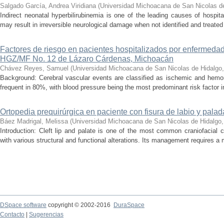
Salgado García, Andrea Viridiana
(
Universidad Michoacana de San Nicolas d
Indirect neonatal hyperbilirubinemia is one of the leading causes of hospita
may result in irreversible neurological damage when not identified and treated 
Factores de riesgo en pacientes hospitalizados por enfermedad
HGZ/MF No. 12 de Lázaro Cárdenas, Michoacán
Chávez Reyes, Samuel
(
Universidad Michoacana de San Nicolas de Hidalgo
Background: Cerebral vascular events are classified as ischemic and hemor
frequent in 80%, with blood pressure being the most predominant risk factor in 
Ortopedia prequirúrgica en paciente con fisura de labio y palada
Báez Madrigal, Melissa
(
Universidad Michoacana de San Nicolas de Hidalgo
Introduction: Cleft lip and palate is one of the most common craniofacial 
with various structural and functional alterations. Its management requires a m
DSpace software
copyright © 2002-2016
DuraSpace
Contacto
|
Sugerencias