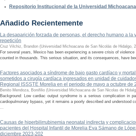
Repositorio Institucional de la Universidad Michoacan
Añadido Recientemente
La desaparición forzada de personas, el derecho humano a la ver
repetición
Cruz Vilchiz, Brandon
(
Universidad Michoacana de San Nicolás de Hidalgo
,
2
For several years, Mexico has been experiencing a severe crisis of violence 
counted in thousands. This serious situation, and its consequences, have be
Factores asociados a síndrome de bajo gasto cardíaco y mortal
sometidos a cirugía cardíaca ingresados en unidad de cuidados
Regional ISSSTE Morelia en el periodo de mayo a octubre de 
Benito Mendoza, Bonifilio
(
Universidad Michoacana de San Nicolas de Hidal
Background: Low cardiac output syndrome is a serious complication in pat
cardiopulmonary bypass, yet it remains a poorly described and understood con
...
Causas de hiperbilirrubinemia neonatal indirecta y complicaci
pacientes del Hospital Infantil de Morelia Eva Sámano de Lópe
diciembre 2023-202