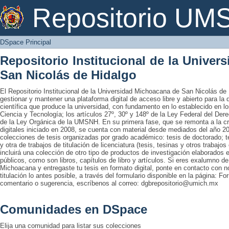
DSpace Principal
Repositorio U
DSpace Principal
Repositorio Institucional de la Unive
San Nicolás de Hidalgo
El Repositorio Institucional de la Universidad Michoacana de San Nicolás de 
gestionar y mantener una plataforma digital de acceso libre y abierto para la
científica que produce la universidad, con fundamento en lo establecido en lo
Ciencia y Tecnología; los artículos 27º, 30º y 148º de la Ley Federal del Derec
de la Ley Orgánica de la UMSNH. En su primera fase, que se remonta a la cre
digitales iniciado en 2008, se cuenta con material desde mediados del año 20
colecciones de tesis organizadas por grado académico: tesis de doctorado; te
y otra de trabajos de titulación de licenciatura (tesis, tesinas y otros trabaj
incluirá una colección de otro tipo de productos de investigación elaborados 
públicos, como son libros, capítulos de libro y artículos. Si eres exalumno d
Michoacana y entregaste tu tesis en formato digital, ponte en contacto con nos
titulación lo antes posible, a través del formulario disponible en la página: Fo
comentario o sugerencia, escríbenos al correo: dgbrepositorio@umich.mx
Comunidades en DSpace
Elija una comunidad para listar sus colecciones