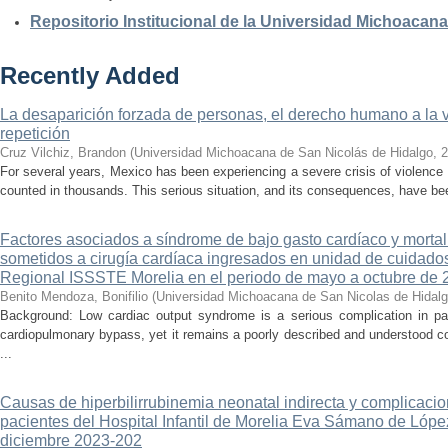
Repositorio Institucional de la Universidad Michoacan
Recently Added
La desaparición forzada de personas, el derecho humano a la ver
repetición
Cruz Vilchiz, Brandon
(
Universidad Michoacana de San Nicolás de Hidalgo
,
2
For several years, Mexico has been experiencing a severe crisis of violence 
counted in thousands. This serious situation, and its consequences, have be
Factores asociados a síndrome de bajo gasto cardíaco y mortal
sometidos a cirugía cardíaca ingresados en unidad de cuidados
Regional ISSSTE Morelia en el periodo de mayo a octubre de 
Benito Mendoza, Bonifilio
(
Universidad Michoacana de San Nicolas de Hidal
Background: Low cardiac output syndrome is a serious complication in pat
cardiopulmonary bypass, yet it remains a poorly described and understood con
...
Causas de hiperbilirrubinemia neonatal indirecta y complicaci
pacientes del Hospital Infantil de Morelia Eva Sámano de Lópe
diciembre 2023-202