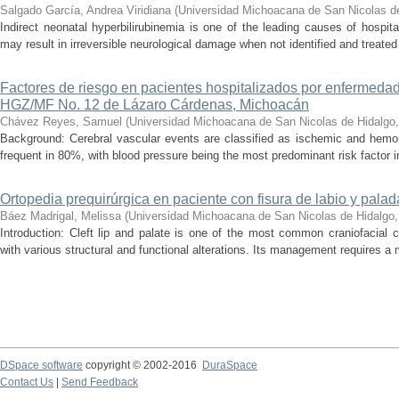
Salgado García, Andrea Viridiana
(
Universidad Michoacana de San Nicolas d
Indirect neonatal hyperbilirubinemia is one of the leading causes of hospita
may result in irreversible neurological damage when not identified and treated 
Factores de riesgo en pacientes hospitalizados por enfermedad
HGZ/MF No. 12 de Lázaro Cárdenas, Michoacán
Chávez Reyes, Samuel
(
Universidad Michoacana de San Nicolas de Hidalgo
Background: Cerebral vascular events are classified as ischemic and hemor
frequent in 80%, with blood pressure being the most predominant risk factor in 
Ortopedia prequirúrgica en paciente con fisura de labio y palada
Báez Madrigal, Melissa
(
Universidad Michoacana de San Nicolas de Hidalgo
Introduction: Cleft lip and palate is one of the most common craniofacial 
with various structural and functional alterations. Its management requires a m
DSpace software
copyright © 2002-2016
DuraSpace
Contact Us
|
Send Feedback