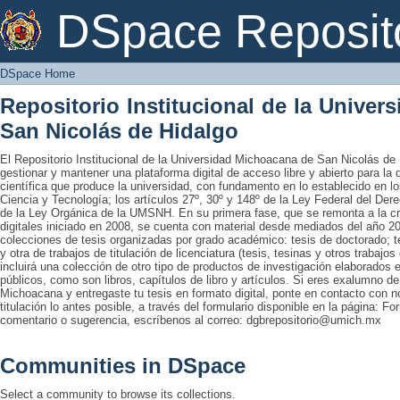
DSpace Home
DSpace Reposit
DSpace Home
Repositorio Institucional de la Unive
San Nicolás de Hidalgo
El Repositorio Institucional de la Universidad Michoacana de San Nicolás de 
gestionar y mantener una plataforma digital de acceso libre y abierto para la
científica que produce la universidad, con fundamento en lo establecido en lo
Ciencia y Tecnología; los artículos 27º, 30º y 148º de la Ley Federal del Derec
de la Ley Orgánica de la UMSNH. En su primera fase, que se remonta a la cre
digitales iniciado en 2008, se cuenta con material desde mediados del año 20
colecciones de tesis organizadas por grado académico: tesis de doctorado; te
y otra de trabajos de titulación de licenciatura (tesis, tesinas y otros trabaj
incluirá una colección de otro tipo de productos de investigación elaborados 
públicos, como son libros, capítulos de libro y artículos. Si eres exalumno d
Michoacana y entregaste tu tesis en formato digital, ponte en contacto con nos
titulación lo antes posible, a través del formulario disponible en la página: Fo
comentario o sugerencia, escríbenos al correo: dgbrepositorio@umich.mx
Communities in DSpace
Select a community to browse its collections.