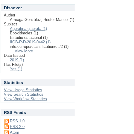
Discover
Author
Arreaga González, Héctor Manuel (1)
Subject
Ageratina glabrata (1)
Epoxitimoles (1)
Estudio estacional (1)
IIQB-R-D-2019-0442 (1)
info:eu-repo/classification/cti/2 (1)
... View More
Date Issued
2019 (1)
Has File(s)
Yes (1)
Statistics
View Usage Statistics
View Search Statistics
View Workflow Statistics
RSS Feeds
RSS 1.0
RSS 2.0
Atom