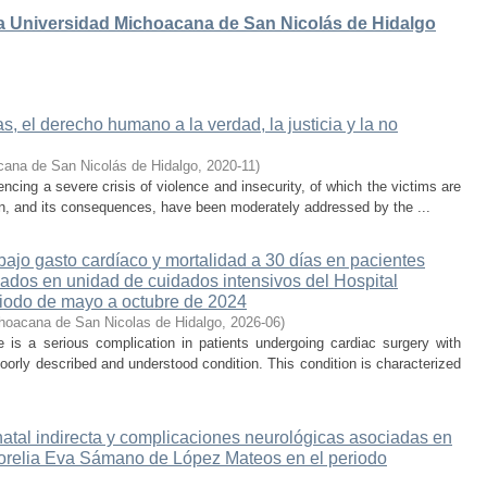
 la Universidad Michoacana de San Nicolás de Hidalgo
, el derecho humano a la verdad, la justicia y la no
cana de San Nicolás de Hidalgo
,
2020-11
)
cing a severe crisis of violence and insecurity, of which the victims are
on, and its consequences, have been moderately addressed by the ...
ajo gasto cardíaco y mortalidad a 30 días en pacientes
sados en unidad de cuidados intensivos del Hospital
iodo de mayo a octubre de 2024
hoacana de San Nicolas de Hidalgo
,
2026-06
)
is a serious complication in patients undergoing cardiac surgery with
oorly described and understood condition. This condition is characterized
atal indirecta y complicaciones neurológicas asociadas en
 Morelia Eva Sámano de López Mateos en el periodo