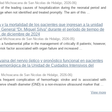
dad Michoacana de San Nicolas de Hidalgo
,
2026-06
)
e of the leading causes of hospitalization during the neonatal period and
ge when not identified and treated promptly. The aim of this ...
 y la mortalidad de los pacientes que ingresan a la unidad
 General “Dr. Miguel Silva” durante el período de tiempo de
1 de diciembre de 2024
ad Michoacana de San Nicolas de Hidalgo
,
2026-05
)
s a fundamental pillar in the management of critically ill patients; however,
isk factor associated with organ failure and increased ...
 vaina del nervio óptico y pronóstico funcional en pacientes
hemorrágica de la Unidad de Cuidados Intensivos del
d Michoacana de San Nicolas de Hidalgo
,
2026-06
)
 a frequent complication of hemorrhagic stroke and is associated with
erve sheath diameter (OND) is a non-invasive ultrasound marker that ...
View more