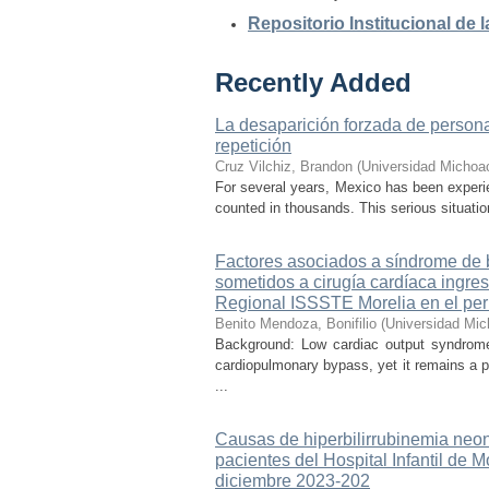
Repositorio Institucional de
Recently Added
La desaparición forzada de personas
repetición
Cruz Vilchiz, Brandon
(
Universidad Michoa
For several years, Mexico has been experien
counted in thousands. This serious situati
Factores asociados a síndrome de b
sometidos a cirugía cardíaca ingre
Regional ISSSTE Morelia en el per
Benito Mendoza, Bonifilio
(
Universidad Mic
Background: Low cardiac output syndrome 
cardiopulmonary bypass, yet it remains a p
...
Causas de hiperbilirrubinemia neon
pacientes del Hospital Infantil de
diciembre 2023-202