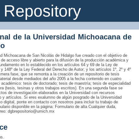
Repository
onal de la Universidad Michoacana de
go
idad Michoacana de San Nicolás de Hidalgo fue creado con el objetivo de
 de acceso libre y abierto para la difusión de la producción académica y
fundamento en lo establecido en los artículos 64 y 69 de la Ley de
 y 148º de la Ley Federal del Derecho de Autor; y los artículos 1º, 2º y 4º
era fase, que se remonta a la creación de un repositorio de tesis
material desde mediados del año 2005 a la fecha contenido en cuatro
 académico: tesis de doctorado; tesis de maestría; tesis de especialidad
tura (tesis, tesinas y otros trabajos escritos). En una segunda fase se
uctos de investigación elaborados en la Universidad con recursos
ro y artículos. Si eres exalumno de algún posgrado de la Universidad
 digital, ponte en contacto con nosotros para incluir tu trabajo de
rmulario disponible en la página: Formulario de alta Cualquier duda,
rreo: dgbrepositorio@umich.mx
ce
ns.