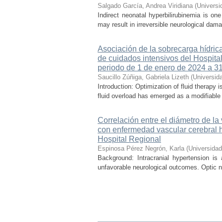
Salgado García, Andrea Viridiana
(
Universi
Indirect neonatal hyperbilirubinemia is on
may result in irreversible neurological dama
Asociación de la sobrecarga hídrica
de cuidados intensivos del Hospital
periodo de 1 de enero de 2024 a 3
Saucillo Zúñiga, Gabriela Lizeth
(
Universid
Introduction: Optimization of fluid therapy i
fluid overload has emerged as a modifiable r
Correlación entre el diámetro de la
con enfermedad vascular cerebral 
Hospital Regional
Espinosa Pérez Negrón, Karla
(
Universida
Background: Intracranial hypertension is
unfavorable neurological outcomes. Optic n