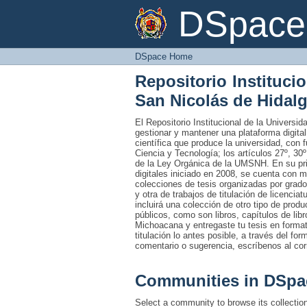
DSpace Home
DSpace 
DSpace Home
Repositorio Instituci
San Nicolás de Hidal
El Repositorio Institucional de la Univers
gestionar y mantener una plataforma digital
científica que produce la universidad, con 
Ciencia y Tecnología; los artículos 27º, 30º
de la Ley Orgánica de la UMSNH. En su prim
digitales iniciado en 2008, se cuenta con 
colecciones de tesis organizadas por grado
y otra de trabajos de titulación de licencia
incluirá una colección de otro tipo de prod
públicos, como son libros, capítulos de lib
Michoacana y entregaste tu tesis en formato
titulación lo antes posible, a través del fo
comentario o sugerencia, escríbenos al co
Communities in DSpa
Select a community to browse its collectio