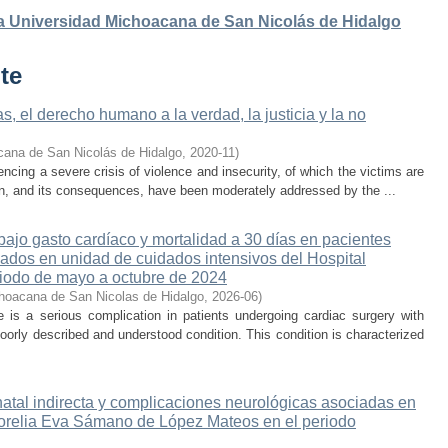
 la Universidad Michoacana de San Nicolás de Hidalgo
te
, el derecho humano a la verdad, la justicia y la no
cana de San Nicolás de Hidalgo
,
2020-11
)
cing a severe crisis of violence and insecurity, of which the victims are
on, and its consequences, have been moderately addressed by the ...
ajo gasto cardíaco y mortalidad a 30 días en pacientes
sados en unidad de cuidados intensivos del Hospital
iodo de mayo a octubre de 2024
hoacana de San Nicolas de Hidalgo
,
2026-06
)
is a serious complication in patients undergoing cardiac surgery with
oorly described and understood condition. This condition is characterized
atal indirecta y complicaciones neurológicas asociadas en
 Morelia Eva Sámano de López Mateos en el periodo