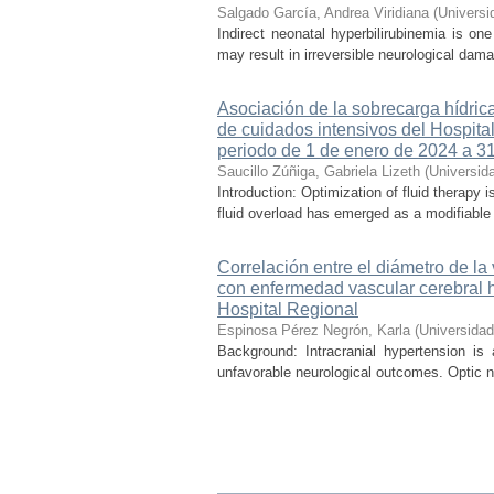
Salgado García, Andrea Viridiana
(
Universi
Indirect neonatal hyperbilirubinemia is on
may result in irreversible neurological dama
Asociación de la sobrecarga hídrica
de cuidados intensivos del Hospital
periodo de 1 de enero de 2024 a 3
Saucillo Zúñiga, Gabriela Lizeth
(
Universid
Introduction: Optimization of fluid therapy i
fluid overload has emerged as a modifiable r
Correlación entre el diámetro de la
con enfermedad vascular cerebral 
Hospital Regional
Espinosa Pérez Negrón, Karla
(
Universida
Background: Intracranial hypertension is
unfavorable neurological outcomes. Optic n