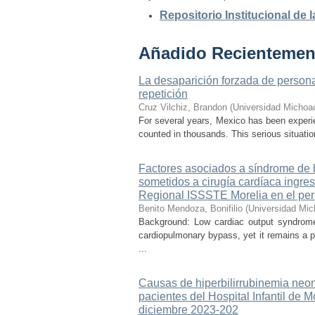
Repositorio Institucional de
Añadido Recientemen
La desaparición forzada de personas
repetición
Cruz Vilchiz, Brandon
(
Universidad Michoa
For several years, Mexico has been experien
counted in thousands. This serious situati
Factores asociados a síndrome de b
sometidos a cirugía cardíaca ingre
Regional ISSSTE Morelia en el per
Benito Mendoza, Bonifilio
(
Universidad Mic
Background: Low cardiac output syndrome 
cardiopulmonary bypass, yet it remains a p
...
Causas de hiperbilirrubinemia neon
pacientes del Hospital Infantil de
diciembre 2023-202