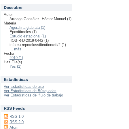
Descubre
Autor
Arreaga González, Héctor Manuel (1)
Materia
Ageratina glabrata (1)
Epoxitimoles (1)
Estudio estacional (1)
IIQB-R-D-2019-0442 (1)
info:eu-repo/classification/cti/2 (1)
... más
Fecha
2019 (1)
Has File(s)
Yes (1)
Estadísticas
Ver Estadísticas de uso
Ver Estadísticas de Búsquedas
Ver Estadísticas del flujo de trabajo
RSS Feeds
RSS 1.0
RSS 2.0
Atom