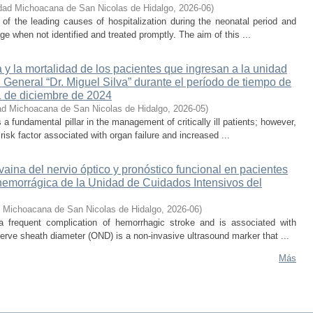
dad Michoacana de San Nicolas de Hidalgo
,
2026-06
)
e of the leading causes of hospitalization during the neonatal period and
ge when not identified and treated promptly. The aim of this ...
 y la mortalidad de los pacientes que ingresan a la unidad
 General “Dr. Miguel Silva” durante el período de tiempo de
1 de diciembre de 2024
ad Michoacana de San Nicolas de Hidalgo
,
2026-05
)
s a fundamental pillar in the management of critically ill patients; however,
isk factor associated with organ failure and increased ...
 vaina del nervio óptico y pronóstico funcional en pacientes
hemorrágica de la Unidad de Cuidados Intensivos del
d Michoacana de San Nicolas de Hidalgo
,
2026-06
)
 a frequent complication of hemorrhagic stroke and is associated with
erve sheath diameter (OND) is a non-invasive ultrasound marker that ...
Más