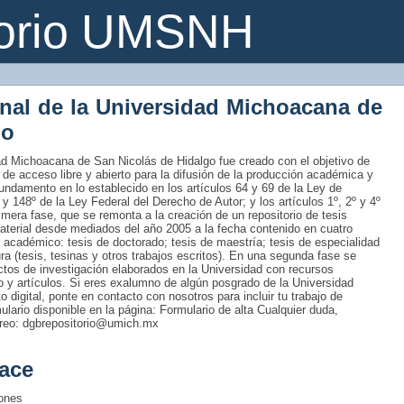
torio UMSNH
onal de la Universidad Michoacana de
go
idad Michoacana de San Nicolás de Hidalgo fue creado con el objetivo de
 de acceso libre y abierto para la difusión de la producción académica y
fundamento en lo establecido en los artículos 64 y 69 de la Ley de
 y 148º de la Ley Federal del Derecho de Autor; y los artículos 1º, 2º y 4º
era fase, que se remonta a la creación de un repositorio de tesis
material desde mediados del año 2005 a la fecha contenido en cuatro
 académico: tesis de doctorado; tesis de maestría; tesis de especialidad
tura (tesis, tesinas y otros trabajos escritos). En una segunda fase se
uctos de investigación elaborados en la Universidad con recursos
ro y artículos. Si eres exalumno de algún posgrado de la Universidad
 digital, ponte en contacto con nosotros para incluir tu trabajo de
rmulario disponible en la página: Formulario de alta Cualquier duda,
rreo: dgbrepositorio@umich.mx
ace
iones