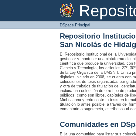
DSpace Principal
Reposi
DSpace Principal
Repositorio Instituci
San Nicolás de Hidal
El Repositorio Institucional de la Univers
gestionar y mantener una plataforma digital
científica que produce la universidad, con 
Ciencia y Tecnología; los artículos 27º, 30º
de la Ley Orgánica de la UMSNH. En su prim
digitales iniciado en 2008, se cuenta con 
colecciones de tesis organizadas por grado
y otra de trabajos de titulación de licencia
incluirá una colección de otro tipo de prod
públicos, como son libros, capítulos de lib
Michoacana y entregaste tu tesis en formato
titulación lo antes posible, a través del fo
comentario o sugerencia, escríbenos al co
Comunidades en DSp
Elija una comunidad para listar sus colecc