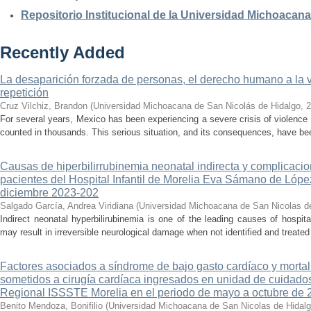
Repositorio Institucional de la Universidad Michoacan
Recently Added
La desaparición forzada de personas, el derecho humano a la ver
repetición
Cruz Vilchiz, Brandon
(
Universidad Michoacana de San Nicolás de Hidalgo
,
2
For several years, Mexico has been experiencing a severe crisis of violence 
counted in thousands. This serious situation, and its consequences, have be
Causas de hiperbilirrubinemia neonatal indirecta y complicaci
pacientes del Hospital Infantil de Morelia Eva Sámano de Lópe
diciembre 2023-202
Salgado García, Andrea Viridiana
(
Universidad Michoacana de San Nicolas d
Indirect neonatal hyperbilirubinemia is one of the leading causes of hospita
may result in irreversible neurological damage when not identified and treated 
Factores asociados a síndrome de bajo gasto cardíaco y mortal
sometidos a cirugía cardíaca ingresados en unidad de cuidados
Regional ISSSTE Morelia en el periodo de mayo a octubre de 
Benito Mendoza, Bonifilio
(
Universidad Michoacana de San Nicolas de Hidal