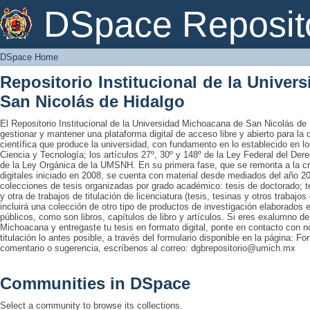
DSpace Home
DSpace Reposit
DSpace Home
Repositorio Institucional de la Unive
San Nicolás de Hidalgo
El Repositorio Institucional de la Universidad Michoacana de San Nicolás de 
gestionar y mantener una plataforma digital de acceso libre y abierto para la
científica que produce la universidad, con fundamento en lo establecido en lo
Ciencia y Tecnología; los artículos 27º, 30º y 148º de la Ley Federal del Derec
de la Ley Orgánica de la UMSNH. En su primera fase, que se remonta a la cre
digitales iniciado en 2008, se cuenta con material desde mediados del año 20
colecciones de tesis organizadas por grado académico: tesis de doctorado; te
y otra de trabajos de titulación de licenciatura (tesis, tesinas y otros trabaj
incluirá una colección de otro tipo de productos de investigación elaborados 
públicos, como son libros, capítulos de libro y artículos. Si eres exalumno d
Michoacana y entregaste tu tesis en formato digital, ponte en contacto con nos
titulación lo antes posible, a través del formulario disponible en la página: Fo
comentario o sugerencia, escríbenos al correo: dgbrepositorio@umich.mx
Communities in DSpace
Select a community to browse its collections.