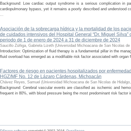
Background: Low cardiac output syndrome is a serious complication in pat
cardiopulmonary bypass, yet it remains a poorly described and understood con
...
Asociación de la sobrecarga hídrica y la mortalidad de los pac
de cuidados intensivos del Hospital General “Dr. Miguel Silva” 
periodo de 1 de enero de 2024 a 31 de diciembre de 2024
Saucillo Zúñiga, Gabriela Lizeth
(
Universidad Michoacana de San Nicolas de 
Introduction: Optimization of fluid therapy is a fundamental pillar in the manag
fluid overload has emerged as a modifiable risk factor associated with organ f
Factores de riesgo en pacientes hospitalizados por enfermedad
HGZ/MF No. 12 de Lázaro Cárdenas, Michoacán
Chávez Reyes, Samuel
(
Universidad Michoacana de San Nicolas de Hidalgo
Background: Cerebral vascular events are classified as ischemic and hemor
frequent in 80%, with blood pressure being the most predominant risk factor in 