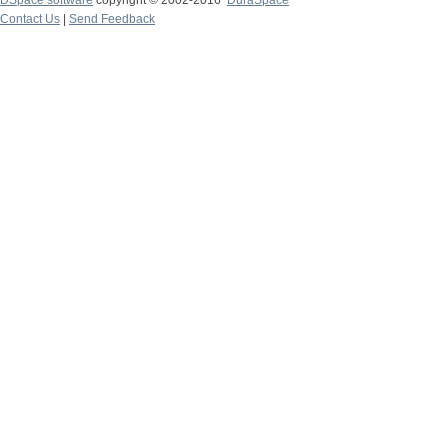
DSpace software
copyright © 2002-2016
DuraSpace
Contact Us
|
Send Feedback