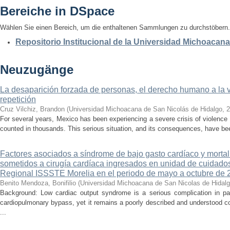
Bereiche in DSpace
Wählen Sie einen Bereich, um die enthaltenen Sammlungen zu durchstöbern.
Repositorio Institucional de la Universidad Michoacan
Neuzugänge
La desaparición forzada de personas, el derecho humano a la ver
repetición
Cruz Vilchiz, Brandon
(
Universidad Michoacana de San Nicolás de Hidalgo
,
2
For several years, Mexico has been experiencing a severe crisis of violence 
counted in thousands. This serious situation, and its consequences, have be
Factores asociados a síndrome de bajo gasto cardíaco y mortal
sometidos a cirugía cardíaca ingresados en unidad de cuidados
Regional ISSSTE Morelia en el periodo de mayo a octubre de 
Benito Mendoza, Bonifilio
(
Universidad Michoacana de San Nicolas de Hidal
Background: Low cardiac output syndrome is a serious complication in pat
cardiopulmonary bypass, yet it remains a poorly described and understood con
...