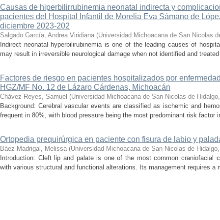
Causas de hiperbilirrubinemia neonatal indirecta y complicaci
pacientes del Hospital Infantil de Morelia Eva Sámano de Lópe
diciembre 2023-202
Salgado García, Andrea Viridiana
(
Universidad Michoacana de San Nicolas d
Indirect neonatal hyperbilirubinemia is one of the leading causes of hospita
may result in irreversible neurological damage when not identified and treated 
Factores de riesgo en pacientes hospitalizados por enfermedad
HGZ/MF No. 12 de Lázaro Cárdenas, Michoacán
Chávez Reyes, Samuel
(
Universidad Michoacana de San Nicolas de Hidalgo
Background: Cerebral vascular events are classified as ischemic and hemor
frequent in 80%, with blood pressure being the most predominant risk factor in 
Ortopedia prequirúrgica en paciente con fisura de labio y palada
Báez Madrigal, Melissa
(
Universidad Michoacana de San Nicolas de Hidalgo
Introduction: Cleft lip and palate is one of the most common craniofacial 
with various structural and functional alterations. Its management requires a m