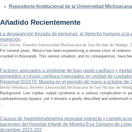
Repositorio Institucional de la Universidad Michoacan
Añadido Recientemente
La desaparición forzada de personas, el derecho humano a la ver
repetición
Cruz Vilchiz, Brandon
(
Universidad Michoacana de San Nicolás de Hidalgo
,
2
For several years, Mexico has been experiencing a severe crisis of violence 
counted in thousands. This serious situation, and its consequences, have be
Factores asociados a síndrome de bajo gasto cardíaco y mortal
sometidos a cirugía cardíaca ingresados en unidad de cuidados
Regional ISSSTE Morelia en el periodo de mayo a octubre de 
Benito Mendoza, Bonifilio
(
Universidad Michoacana de San Nicolas de Hidal
Background: Low cardiac output syndrome is a serious complication in pat
cardiopulmonary bypass, yet it remains a poorly described and understood con
...
Causas de hiperbilirrubinemia neonatal indirecta y complicaci
pacientes del Hospital Infantil de Morelia Eva Sámano de Lópe
diciembre 2023-202