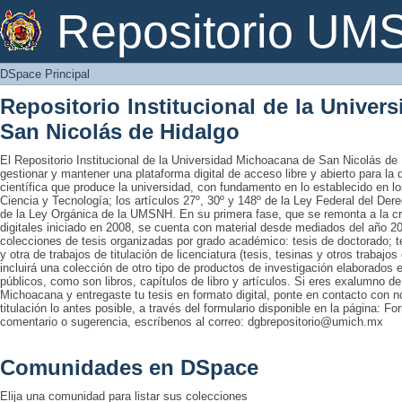
DSpace Principal
Repositorio U
DSpace Principal
Repositorio Institucional de la Unive
San Nicolás de Hidalgo
El Repositorio Institucional de la Universidad Michoacana de San Nicolás de 
gestionar y mantener una plataforma digital de acceso libre y abierto para la
científica que produce la universidad, con fundamento en lo establecido en lo
Ciencia y Tecnología; los artículos 27º, 30º y 148º de la Ley Federal del Derec
de la Ley Orgánica de la UMSNH. En su primera fase, que se remonta a la cre
digitales iniciado en 2008, se cuenta con material desde mediados del año 20
colecciones de tesis organizadas por grado académico: tesis de doctorado; te
y otra de trabajos de titulación de licenciatura (tesis, tesinas y otros trabaj
incluirá una colección de otro tipo de productos de investigación elaborados 
públicos, como son libros, capítulos de libro y artículos. Si eres exalumno d
Michoacana y entregaste tu tesis en formato digital, ponte en contacto con nos
titulación lo antes posible, a través del formulario disponible en la página: Fo
comentario o sugerencia, escríbenos al correo: dgbrepositorio@umich.mx
Comunidades en DSpace
Elija una comunidad para listar sus colecciones