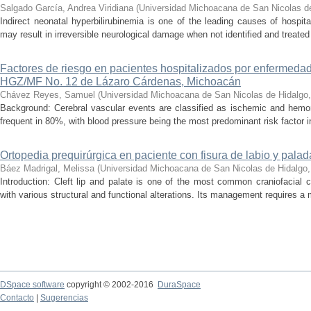
Salgado García, Andrea Viridiana
(
Universidad Michoacana de San Nicolas d
Indirect neonatal hyperbilirubinemia is one of the leading causes of hospita
may result in irreversible neurological damage when not identified and treated 
Factores de riesgo en pacientes hospitalizados por enfermedad
HGZ/MF No. 12 de Lázaro Cárdenas, Michoacán
Chávez Reyes, Samuel
(
Universidad Michoacana de San Nicolas de Hidalgo
Background: Cerebral vascular events are classified as ischemic and hemor
frequent in 80%, with blood pressure being the most predominant risk factor in 
Ortopedia prequirúrgica en paciente con fisura de labio y palada
Báez Madrigal, Melissa
(
Universidad Michoacana de San Nicolas de Hidalgo
Introduction: Cleft lip and palate is one of the most common craniofacial 
with various structural and functional alterations. Its management requires a m
DSpace software
copyright © 2002-2016
DuraSpace
Contacto
|
Sugerencias