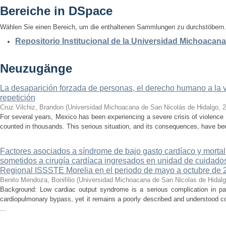
Bereiche in DSpace
Wählen Sie einen Bereich, um die enthaltenen Sammlungen zu durchstöbern.
Repositorio Institucional de la Universidad Michoacan
Neuzugänge
La desaparición forzada de personas, el derecho humano a la ver
repetición
Cruz Vilchiz, Brandon
(
Universidad Michoacana de San Nicolás de Hidalgo
,
2
For several years, Mexico has been experiencing a severe crisis of violence 
counted in thousands. This serious situation, and its consequences, have be
Factores asociados a síndrome de bajo gasto cardíaco y mortal
sometidos a cirugía cardíaca ingresados en unidad de cuidados
Regional ISSSTE Morelia en el periodo de mayo a octubre de 
Benito Mendoza, Bonifilio
(
Universidad Michoacana de San Nicolas de Hidal
Background: Low cardiac output syndrome is a serious complication in pat
cardiopulmonary bypass, yet it remains a poorly described and understood con
...