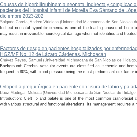
Causas de hiperbilirrubinemia neonatal indirecta y complicaci
pacientes del Hospital Infantil de Morelia Eva Sámano de Lópe
diciembre 2023-202
Salgado García, Andrea Viridiana
(
Universidad Michoacana de San Nicolas d
Indirect neonatal hyperbilirubinemia is one of the leading causes of hospita
may result in irreversible neurological damage when not identified and treated 
Factores de riesgo en pacientes hospitalizados por enfermedad
HGZ/MF No. 12 de Lázaro Cárdenas, Michoacán
Chávez Reyes, Samuel
(
Universidad Michoacana de San Nicolas de Hidalgo
Background: Cerebral vascular events are classified as ischemic and hemor
frequent in 80%, with blood pressure being the most predominant risk factor in 
Ortopedia prequirúrgica en paciente con fisura de labio y palada
Báez Madrigal, Melissa
(
Universidad Michoacana de San Nicolas de Hidalgo
Introduction: Cleft lip and palate is one of the most common craniofacial 
with various structural and functional alterations. Its management requires a m