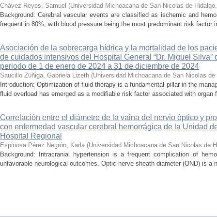
Chávez Reyes, Samuel
(
Universidad Michoacana de San Nicolas de Hidalgo
Background: Cerebral vascular events are classified as ischemic and hemor
frequent in 80%, with blood pressure being the most predominant risk factor in 
Asociación de la sobrecarga hídrica y la mortalidad de los pac
de cuidados intensivos del Hospital General “Dr. Miguel Silva” 
periodo de 1 de enero de 2024 a 31 de diciembre de 2024
Saucillo Zúñiga, Gabriela Lizeth
(
Universidad Michoacana de San Nicolas de 
Introduction: Optimization of fluid therapy is a fundamental pillar in the manag
fluid overload has emerged as a modifiable risk factor associated with organ f
Correlación entre el diámetro de la vaina del nervio óptico y pr
con enfermedad vascular cerebral hemorrágica de la Unidad de
Hospital Regional
Espinosa Pérez Negrón, Karla
(
Universidad Michoacana de San Nicolas de H
Background: Intracranial hypertension is a frequent complication of hemo
unfavorable neurological outcomes. Optic nerve sheath diameter (OND) is a no