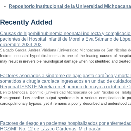
Repositorio Institucional de la Universidad Michoacan
Recently Added
Causas de hiperbilirrubinemia neonatal indirecta y complicaci
pacientes del Hospital Infantil de Morelia Eva Sámano de Lópe
diciembre 2023-202
Salgado García, Andrea Viridiana
(
Universidad Michoacana de San Nicolas d
Indirect neonatal hyperbilirubinemia is one of the leading causes of hospita
may result in irreversible neurological damage when not identified and treated 
Factores asociados a síndrome de bajo gasto cardíaco y mortal
sometidos a cirugía cardíaca ingresados en unidad de cuidados
Regional ISSSTE Morelia en el periodo de mayo a octubre de 
Benito Mendoza, Bonifilio
(
Universidad Michoacana de San Nicolas de Hidal
Background: Low cardiac output syndrome is a serious complication in pat
cardiopulmonary bypass, yet it remains a poorly described and understood con
...
Factores de riesgo en pacientes hospitalizados por enfermedad
HGZ/MF No. 12 de Lázaro Cárdenas, Michoacán