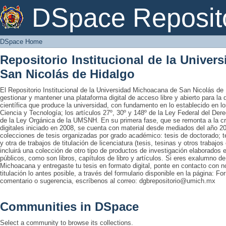
DSpace Home
DSpace Reposit
DSpace Home
Repositorio Institucional de la Unive
San Nicolás de Hidalgo
El Repositorio Institucional de la Universidad Michoacana de San Nicolás de 
gestionar y mantener una plataforma digital de acceso libre y abierto para la
científica que produce la universidad, con fundamento en lo establecido en lo
Ciencia y Tecnología; los artículos 27º, 30º y 148º de la Ley Federal del Derec
de la Ley Orgánica de la UMSNH. En su primera fase, que se remonta a la cre
digitales iniciado en 2008, se cuenta con material desde mediados del año 20
colecciones de tesis organizadas por grado académico: tesis de doctorado; te
y otra de trabajos de titulación de licenciatura (tesis, tesinas y otros trabaj
incluirá una colección de otro tipo de productos de investigación elaborados 
públicos, como son libros, capítulos de libro y artículos. Si eres exalumno d
Michoacana y entregaste tu tesis en formato digital, ponte en contacto con nos
titulación lo antes posible, a través del formulario disponible en la página: Fo
comentario o sugerencia, escríbenos al correo: dgbrepositorio@umich.mx
Communities in DSpace
Select a community to browse its collections.