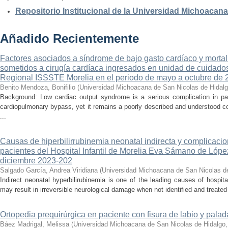
Repositorio Institucional de la Universidad Michoacan
Añadido Recientemente
Factores asociados a síndrome de bajo gasto cardíaco y mortal
sometidos a cirugía cardíaca ingresados en unidad de cuidados
Regional ISSSTE Morelia en el periodo de mayo a octubre de 
Benito Mendoza, Bonifilio
(
Universidad Michoacana de San Nicolas de Hidal
Background: Low cardiac output syndrome is a serious complication in pat
cardiopulmonary bypass, yet it remains a poorly described and understood con
...
Causas de hiperbilirrubinemia neonatal indirecta y complicaci
pacientes del Hospital Infantil de Morelia Eva Sámano de Lópe
diciembre 2023-202
Salgado García, Andrea Viridiana
(
Universidad Michoacana de San Nicolas d
Indirect neonatal hyperbilirubinemia is one of the leading causes of hospita
may result in irreversible neurological damage when not identified and treated 
Ortopedia prequirúrgica en paciente con fisura de labio y palada
Báez Madrigal, Melissa
(
Universidad Michoacana de San Nicolas de Hidalgo