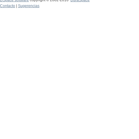
DSpace software
copyright © 2002-2016
DuraSpace
Contacto
|
Sugerencias