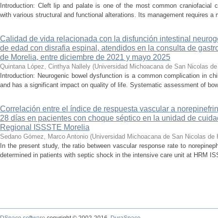
Introduction: Cleft lip and palate is one of the most common craniofacial 
with various structural and functional alterations. Its management requires a m
Calidad de vida relacionada con la disfunción intestinal neuro
de edad con disrafia espinal, atendidos en la consulta de gastro
de Morelia, entre diciembre de 2021 y mayo 2025
Quintana López, Cinthya Nallely
(
Universidad Michoacana de San Nicolas de
Introduction: Neurogenic bowel dysfunction is a common complication in chi
and has a significant impact on quality of life. Systematic assessment of bow
Correlación entre el índice de respuesta vascular a norepinefri
28 días en pacientes con choque séptico en la unidad de cuidad
Regional ISSSTE Morelia
Sedano Gómez, Marco Antonio
(
Universidad Michoacana de San Nicolas de 
In the present study, the ratio between vascular response rate to norepine
determined in patients with septic shock in the intensive care unit at HRM IS