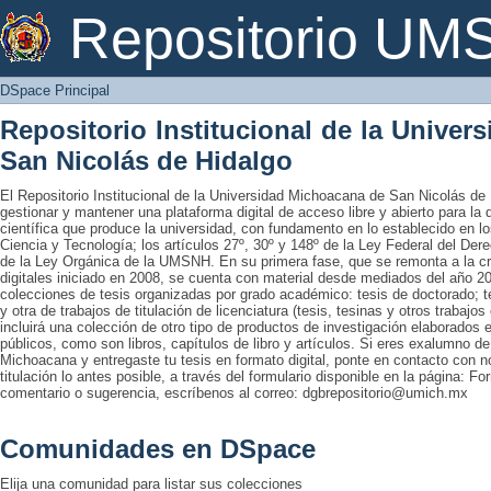
DSpace Principal
Repositorio U
DSpace Principal
Repositorio Institucional de la Unive
San Nicolás de Hidalgo
El Repositorio Institucional de la Universidad Michoacana de San Nicolás de 
gestionar y mantener una plataforma digital de acceso libre y abierto para la
científica que produce la universidad, con fundamento en lo establecido en lo
Ciencia y Tecnología; los artículos 27º, 30º y 148º de la Ley Federal del Derec
de la Ley Orgánica de la UMSNH. En su primera fase, que se remonta a la cre
digitales iniciado en 2008, se cuenta con material desde mediados del año 20
colecciones de tesis organizadas por grado académico: tesis de doctorado; te
y otra de trabajos de titulación de licenciatura (tesis, tesinas y otros trabaj
incluirá una colección de otro tipo de productos de investigación elaborados 
públicos, como son libros, capítulos de libro y artículos. Si eres exalumno d
Michoacana y entregaste tu tesis en formato digital, ponte en contacto con nos
titulación lo antes posible, a través del formulario disponible en la página: Fo
comentario o sugerencia, escríbenos al correo: dgbrepositorio@umich.mx
Comunidades en DSpace
Elija una comunidad para listar sus colecciones