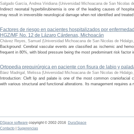
Salgado García, Andrea Viridiana
(
Universidad Michoacana de San Nicolas d
Indirect neonatal hyperbilirubinemia is one of the leading causes of hospita
may result in irreversible neurological damage when not identified and treated 
Factores de riesgo en pacientes hospitalizados por enfermedad
HGZ/MF No. 12 de Lázaro Cárdenas, Michoacán
Chávez Reyes, Samuel
(
Universidad Michoacana de San Nicolas de Hidalgo
Background: Cerebral vascular events are classified as ischemic and hemor
frequent in 80%, with blood pressure being the most predominant risk factor in 
Ortopedia prequirúrgica en paciente con fisura de labio y palada
Báez Madrigal, Melissa
(
Universidad Michoacana de San Nicolas de Hidalgo
Introduction: Cleft lip and palate is one of the most common craniofacial 
with various structural and functional alterations. Its management requires a m
DSpace software
copyright © 2002-2016
DuraSpace
Contacto
|
Sugerencias