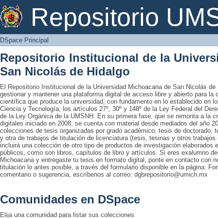
DSpace Principal
Repositorio U
DSpace Principal
Repositorio Institucional de la Unive
San Nicolás de Hidalgo
El Repositorio Institucional de la Universidad Michoacana de San Nicolás de 
gestionar y mantener una plataforma digital de acceso libre y abierto para la
científica que produce la universidad, con fundamento en lo establecido en lo
Ciencia y Tecnología; los artículos 27º, 30º y 148º de la Ley Federal del Derec
de la Ley Orgánica de la UMSNH. En su primera fase, que se remonta a la cre
digitales iniciado en 2008, se cuenta con material desde mediados del año 20
colecciones de tesis organizadas por grado académico: tesis de doctorado; te
y otra de trabajos de titulación de licenciatura (tesis, tesinas y otros trabaj
incluirá una colección de otro tipo de productos de investigación elaborados 
públicos, como son libros, capítulos de libro y artículos. Si eres exalumno d
Michoacana y entregaste tu tesis en formato digital, ponte en contacto con nos
titulación lo antes posible, a través del formulario disponible en la página: Fo
comentario o sugerencia, escríbenos al correo: dgbrepositorio@umich.mx
Comunidades en DSpace
Elija una comunidad para listar sus colecciones