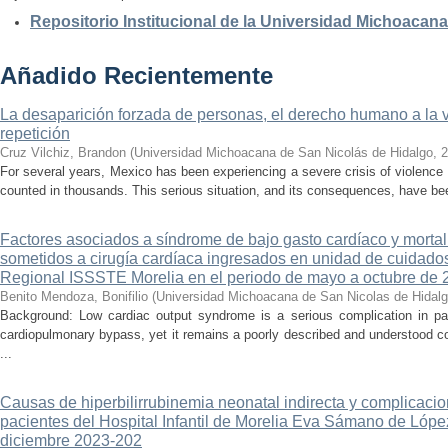
Repositorio Institucional de la Universidad Michoacan
Añadido Recientemente
La desaparición forzada de personas, el derecho humano a la ver
repetición
Cruz Vilchiz, Brandon
(
Universidad Michoacana de San Nicolás de Hidalgo
,
2
For several years, Mexico has been experiencing a severe crisis of violence 
counted in thousands. This serious situation, and its consequences, have be
Factores asociados a síndrome de bajo gasto cardíaco y mortal
sometidos a cirugía cardíaca ingresados en unidad de cuidados
Regional ISSSTE Morelia en el periodo de mayo a octubre de 
Benito Mendoza, Bonifilio
(
Universidad Michoacana de San Nicolas de Hidal
Background: Low cardiac output syndrome is a serious complication in pat
cardiopulmonary bypass, yet it remains a poorly described and understood con
...
Causas de hiperbilirrubinemia neonatal indirecta y complicaci
pacientes del Hospital Infantil de Morelia Eva Sámano de Lópe
diciembre 2023-202