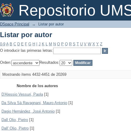
Listar por autor
Repositorio U
DSpace Principal
→
Listar por autor
Listar por autor
0-9
A
B
C
D
E
F
G
H
I
J
K
L
M
N
O
P
Q
R
S
T
U
V
W
X
Y
Z
O introducir las primeras letras:
Orden:
Resultados:
Mostrando ítems 4432-4451 de 20269
Nombre de los autores
D'Alessio Vessuri, Paola
[1]
Da Silva Sá Ravagnani, Mauro Antonio
[1]
Dagio Hernández, José Antonio
[1]
Dall Olio, Pietro
[1]
Dall' Olio, Pietro
[1]