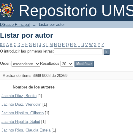
Listar por autor
Repositorio U
DSpace Principal
→
Listar por autor
Listar por autor
0-9
A
B
C
D
E
F
G
H
I
J
K
L
M
N
O
P
Q
R
S
T
U
V
W
X
Y
Z
O introducir las primeras letras:
Orden:
Resultados:
Mostrando ítems 8989-9008 de 20269
Nombre de los autores
Jacinto Díaz, Benito
[1]
Jacinto Díaz, Wendolin
[1]
Jacinto Hipólito, Gilberto
[1]
Jacinto Hipólito, Salud
[1]
Jacinto Ríos, Claudia Estela
[1]