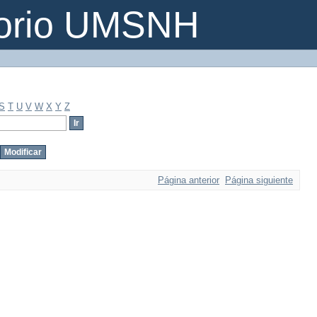
torio UMSNH
S
T
U
V
W
X
Y
Z
Página anterior
Página siguiente