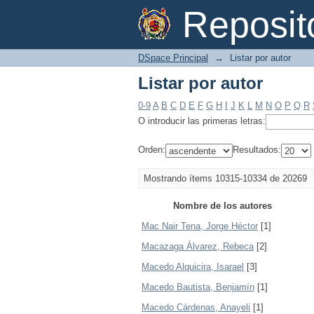
Listar por autor
Reposi
DSpace Principal
→
Listar por autor
Listar por autor
0-9
A
B
C
D
E
F
G
H
I
J
K
L
M
N
O
P
Q
R
O introducir las primeras letras:
Orden:
Resultados:
Mostrando ítems 10315-10334 de 20269
Nombre de los autores
Mac Nair Tena, Jorge Héctor
[1]
Macazaga Álvarez, Rebeca
[2]
Macedo Alquicira, Isarael
[3]
Macedo Bautista, Benjamín
[1]
Macedo Cárdenas, Anayeli
[1]