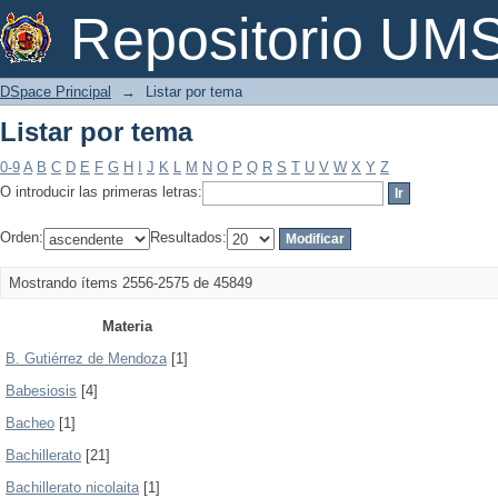
Listar por tema
Repositorio U
DSpace Principal
→
Listar por tema
Listar por tema
0-9
A
B
C
D
E
F
G
H
I
J
K
L
M
N
O
P
Q
R
S
T
U
V
W
X
Y
Z
O introducir las primeras letras:
Orden:
Resultados:
Mostrando ítems 2556-2575 de 45849
Materia
B. Gutiérrez de Mendoza
[1]
Babesiosis
[4]
Bacheo
[1]
Bachillerato
[21]
Bachillerato nicolaita
[1]