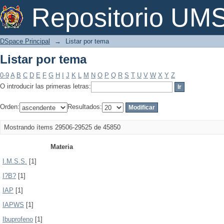
Listar por tema
Repositorio U
DSpace Principal
→
Listar por tema
Listar por tema
0-9
A
B
C
D
E
F
G
H
I
J
K
L
M
N
O
P
Q
R
S
T
U
V
W
X
Y
Z
O introducir las primeras letras:
Orden:
Resultados:
Mostrando ítems 29506-29525 de 45850
Materia
I.M.S.S.
[1]
I?B?
[1]
IAP
[1]
IAPWS
[1]
Ibuprofeno
[1]