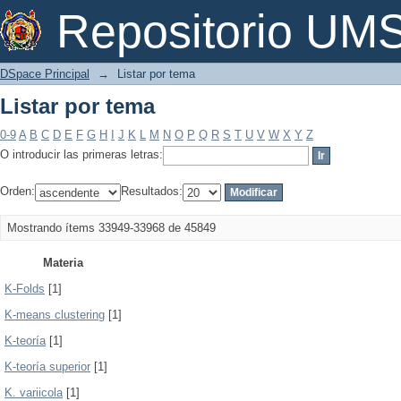
Listar por tema
Repositorio U
DSpace Principal
→
Listar por tema
Listar por tema
0-9
A
B
C
D
E
F
G
H
I
J
K
L
M
N
O
P
Q
R
S
T
U
V
W
X
Y
Z
O introducir las primeras letras:
Orden:
Resultados:
Mostrando ítems 33949-33968 de 45849
Materia
K-Folds
[1]
K-means clustering
[1]
K-teoría
[1]
K-teoría superior
[1]
K. variicola
[1]