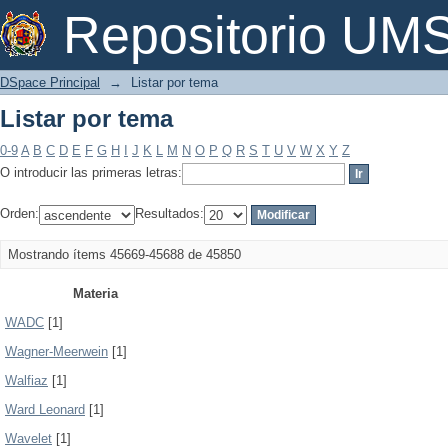
Listar por tema
Repositorio U
DSpace Principal
→
Listar por tema
Listar por tema
0-9
A
B
C
D
E
F
G
H
I
J
K
L
M
N
O
P
Q
R
S
T
U
V
W
X
Y
Z
O introducir las primeras letras:
Orden:
Resultados:
Mostrando ítems 45669-45688 de 45850
Materia
WADC
[1]
Wagner-Meerwein
[1]
Walfiaz
[1]
Ward Leonard
[1]
Wavelet
[1]