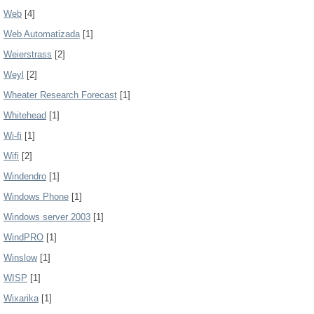
Web
[4]
Web Automatizada
[1]
Weierstrass
[2]
Weyl
[2]
Wheater Research Forecast
[1]
Whitehead
[1]
Wi-fi
[1]
Wifi
[2]
Windendro
[1]
Windows Phone
[1]
Windows server 2003
[1]
WindPRO
[1]
Winslow
[1]
WISP
[1]
Wixarika
[1]