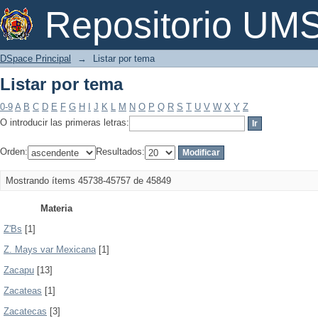
Listar por tema
Repositorio U
DSpace Principal
→
Listar por tema
Listar por tema
0-9
A
B
C
D
E
F
G
H
I
J
K
L
M
N
O
P
Q
R
S
T
U
V
W
X
Y
Z
O introducir las primeras letras:
Orden:
Resultados:
Mostrando ítems 45738-45757 de 45849
Materia
Z'Bs
[1]
Z. Mays var Mexicana
[1]
Zacapu
[13]
Zacateas
[1]
Zacatecas
[3]