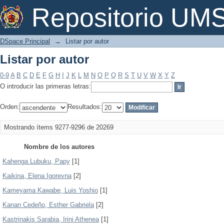
Listar por autor
Repositorio U
DSpace Principal
→
Listar por autor
Listar por autor
0-9
A
B
C
D
E
F
G
H
I
J
K
L
M
N
O
P
Q
R
S
T
U
V
W
X
Y
Z
O introducir las primeras letras:
Orden:
Resultados:
Mostrando ítems 9277-9296 de 20269
Nombre de los autores
Kahenga Lubuku, Papy
[1]
Kaikina, Elena Igorevna
[2]
Kameyama Kawabe, Luis Yoshio
[1]
Kanan Cedeño, Esther Gabriela
[2]
Kastrinakis Sarabia, Irini Athenea
[1]