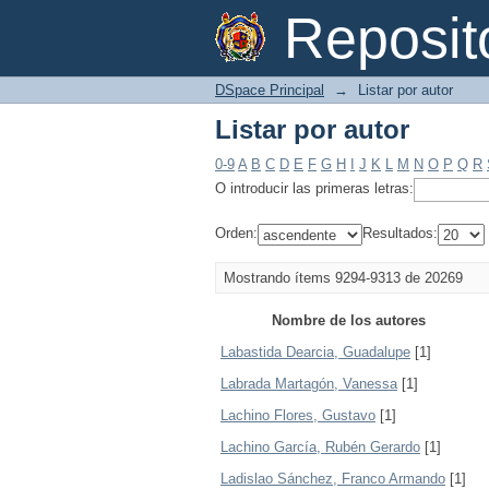
Listar por autor
Reposi
DSpace Principal
→
Listar por autor
Listar por autor
0-9
A
B
C
D
E
F
G
H
I
J
K
L
M
N
O
P
Q
R
O introducir las primeras letras:
Orden:
Resultados:
Mostrando ítems 9294-9313 de 20269
Nombre de los autores
Labastida Dearcia, Guadalupe
[1]
Labrada Martagón, Vanessa
[1]
Lachino Flores, Gustavo
[1]
Lachino García, Rubén Gerardo
[1]
Ladislao Sánchez, Franco Armando
[1]