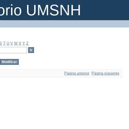
torio UMSNH
S
T
U
V
W
X
Y
Z
Página anterior
Página siguiente