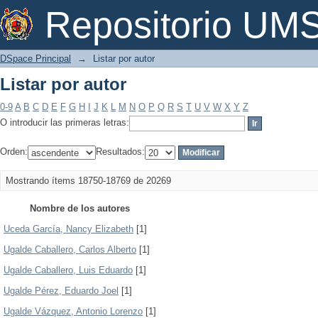
Listar por autor
Repositorio U
DSpace Principal
→
Listar por autor
Listar por autor
0-9
A
B
C
D
E
F
G
H
I
J
K
L
M
N
O
P
Q
R
S
T
U
V
W
X
Y
Z
O introducir las primeras letras:
Orden:
Resultados:
Mostrando ítems 18750-18769 de 20269
Nombre de los autores
Uceda García, Nancy Elizabeth
[1]
Ugalde Caballero, Carlos Alberto
[1]
Ugalde Caballero, Luis Eduardo
[1]
Ugalde Pérez, Eduardo Joel
[1]
Ugalde Vázquez, Antonio Lorenzo
[1]