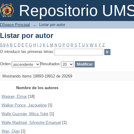
Listar por autor
Repositorio U
DSpace Principal
→
Listar por autor
Listar por autor
0-9
A
B
C
D
E
F
G
H
I
J
K
L
M
N
O
P
Q
R
S
T
U
V
W
X
Y
Z
O introducir las primeras letras:
Orden:
Resultados:
Mostrando ítems 19893-19912 de 20269
Nombre de los autores
Wagner, Elmar
[18]
Walker Ponce, Jacqueline
[1]
Walle Guzmán, Milca Yulet
[1]
Walle Madrigal, Silvestre Emanuel
[1]
Wan, Qian
[1]