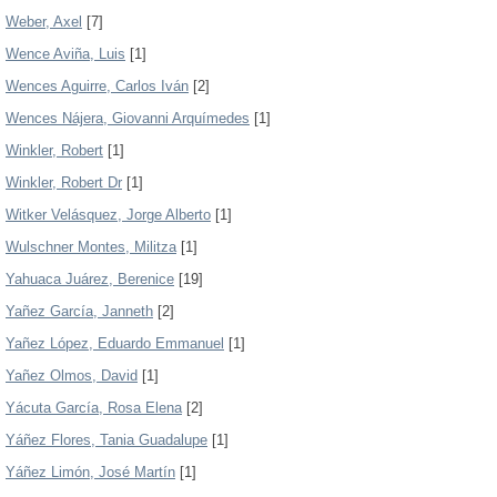
Weber, Axel
[7]
Wence Aviña, Luis
[1]
Wences Aguirre, Carlos Iván
[2]
Wences Nájera, Giovanni Arquímedes
[1]
Winkler, Robert
[1]
Winkler, Robert Dr
[1]
Witker Velásquez, Jorge Alberto
[1]
Wulschner Montes, Militza
[1]
Yahuaca Juárez, Berenice
[19]
Yañez García, Janneth
[2]
Yañez López, Eduardo Emmanuel
[1]
Yañez Olmos, David
[1]
Yácuta García, Rosa Elena
[2]
Yáñez Flores, Tania Guadalupe
[1]
Yáñez Limón, José Martín
[1]