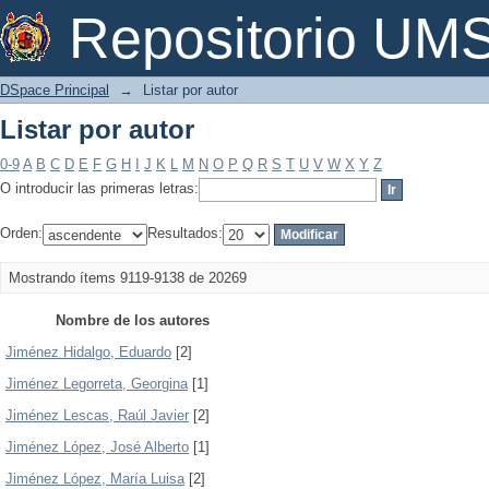
Listar por autor
Repositorio U
DSpace Principal
→
Listar por autor
Listar por autor
0-9
A
B
C
D
E
F
G
H
I
J
K
L
M
N
O
P
Q
R
S
T
U
V
W
X
Y
Z
O introducir las primeras letras:
Orden:
Resultados:
Mostrando ítems 9119-9138 de 20269
Nombre de los autores
Jiménez Hidalgo, Eduardo
[2]
Jiménez Legorreta, Georgina
[1]
Jiménez Lescas, Raúl Javier
[2]
Jiménez López, José Alberto
[1]
Jiménez López, María Luisa
[2]