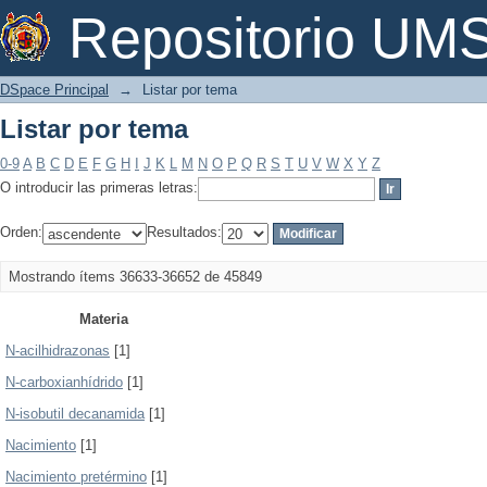
Listar por tema
Repositorio U
DSpace Principal
→
Listar por tema
Listar por tema
0-9
A
B
C
D
E
F
G
H
I
J
K
L
M
N
O
P
Q
R
S
T
U
V
W
X
Y
Z
O introducir las primeras letras:
Orden:
Resultados:
Mostrando ítems 36633-36652 de 45849
Materia
N-acilhidrazonas
[1]
N-carboxianhídrido
[1]
N-isobutil decanamida
[1]
Nacimiento
[1]
Nacimiento pretérmino
[1]