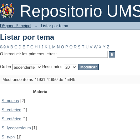
Listar por tema
Repositorio U
DSpace Principal
→
Listar por tema
Listar por tema
0-9
A
B
C
D
E
F
G
H
I
J
K
L
M
N
O
P
Q
R
S
T
U
V
W
X
Y
Z
O introducir las primeras letras:
Orden:
Resultados:
Mostrando ítems 41931-41950 de 45849
Materia
S. aureus
[2]
S. enterica
[1]
S. entérica
[1]
S. lycopersicum
[1]
S. typhi
[1]