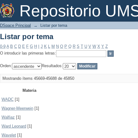
Listar por tema
Repositorio U
DSpace Principal
→
Listar por tema
Listar por tema
0-9
A
B
C
D
E
F
G
H
I
J
K
L
M
N
O
P
Q
R
S
T
U
V
W
X
Y
Z
O introducir las primeras letras:
Orden:
Resultados:
Mostrando ítems 45669-45688 de 45850
Materia
WADC
[1]
Wagner-Meerwein
[1]
Walfiaz
[1]
Ward Leonard
[1]
Wavelet
[1]