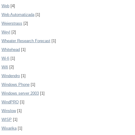
Web
[4]
Web Automatizada
[1]
Weierstrass
[2]
Weyl
[2]
Wheater Research Forecast
[1]
Whitehead
[1]
Wi-fi
[1]
Wifi
[2]
Windendro
[1]
Windows Phone
[1]
Windows server 2003
[1]
WindPRO
[1]
Winslow
[1]
WISP
[1]
Wixarika
[1]