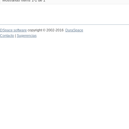
Mostrando ítems 1-1 de 1
DSpace software
copyright © 2002-2016
DuraSpace
Contacto
|
Sugerencias