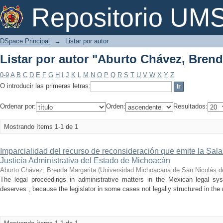
Listar por autor "Aburto Chávez, Brend
Repositorio U
DSpace Principal
→
Listar por autor
Listar por autor "Aburto Chávez, Brend
0-9
A
B
C
D
E
F
G
H
I
J
K
L
M
N
O
P
Q
R
S
T
U
V
W
X
Y
Z
O introducir las primeras letras:
Ordenar por:
Orden:
Resultados:
Mostrando ítems 1-1 de 1
Imparcialidad del recurso de reconsideración que emite la Sala
Justicia Administrativa del Estado de Michoacán
Aburto Chávez, Brenda Margarita
(
Universidad Michoacana de San Nicolás d
The legal proceedings in administrative matters in the Mexican legal sy
deserves , because the legislator in some cases not legally structured in the 