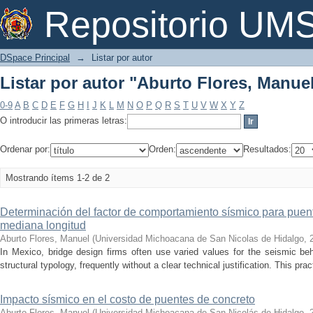
Listar por autor "Aburto Flores, Manue
Repositorio U
DSpace Principal
→
Listar por autor
Listar por autor "Aburto Flores, Manue
0-9
A
B
C
D
E
F
G
H
I
J
K
L
M
N
O
P
Q
R
S
T
U
V
W
X
Y
Z
O introducir las primeras letras:
Ordenar por:
Orden:
Resultados:
Mostrando ítems 1-2 de 2
Determinación del factor de comportamiento sísmico para puen
mediana longitud
Aburto Flores, Manuel
(
Universidad Michoacana de San Nicolas de Hidalgo
,
In Mexico, bridge design firms often use varied values for the seismic be
structural typology, frequently without a clear technical justification. This prac
Impacto sísmico en el costo de puentes de concreto
Aburto Flores, Manuel
(
Universidad Michoacana de San Nicolás de Hidalgo
,