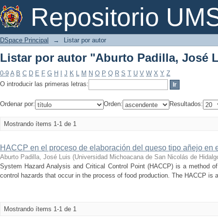
Listar por autor "Aburto Padilla, José 
Repositorio U
DSpace Principal
→
Listar por autor
Listar por autor "Aburto Padilla, José 
0-9
A
B
C
D
E
F
G
H
I
J
K
L
M
N
O
P
Q
R
S
T
U
V
W
X
Y
Z
O introducir las primeras letras:
Ordenar por:
Orden:
Resultados:
Mostrando ítems 1-1 de 1
HACCP en el proceso de elaboración del queso tipo añejo en el
Aburto Padilla, José Luis
(
Universidad Michoacana de San Nicolás de Hidalg
System Hazard Analysis and Critical Control Point (HACCP) is a method of 
control hazards that occur in the process of food production. The HACCP is a
Mostrando ítems 1-1 de 1