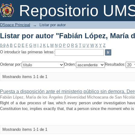
Listar por autor "Fabián López, María 
Repositorio U
DSpace Principal
→
Listar por autor
Listar por autor "Fabián López, María 
0-9
A
B
C
D
E
F
G
H
I
J
K
L
M
N
O
P
Q
R
S
T
U
V
W
X
Y
Z
O introducir las primeras letras:
Ordenar por:
Orden:
Resultados:
Mostrando ítems 1-1 de 1
Puesta a disposición ante el ministerio público sin demora. D
Fabián López, María de los Ángeles
(
Universidad Michoacana de San Nicolás
Right of a due process of law, which every person under investigation have
Constitution too, implies exactly that, that a person since the moment who is
Mostrando ítems 1-1 de 1